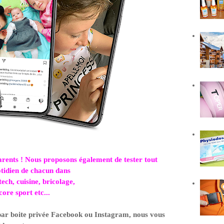
a
rents
!
Nous proposons également
de tester tout
otidien de chacun dans
tech, cuisine, bricolage,
co
r
e spo
rt etc...
par boite privée Facebook ou Instagram, nous vous