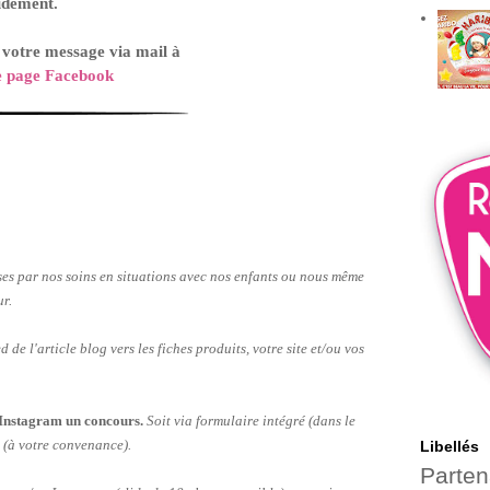
idement.
r votre message
via mail à
e page Facebook
ses par nos soins en situations avec nos enfants ou nous même
ur.
d de l'article blog vers les fiches produits, votre site et/ou vos
Insta
g
r
am
un concours.
Soit via formulaire intégré (dans le
x (à votre convenance).
Libellés
Parten