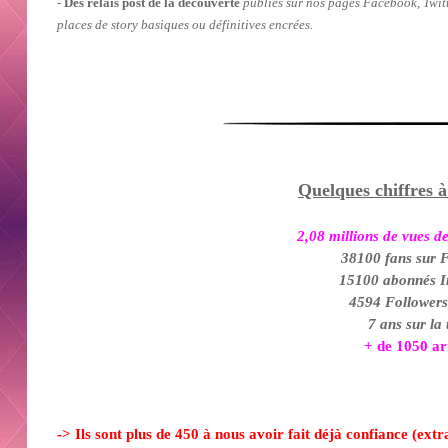
-
Des relais post de la découve
r
te
publiés sur nos pages Facebook, Twitt
places de sto
r
y basiques ou définitives enc
rées
.
Quelques chiffres à
2,08 millions de vues de
38100 fans sur 
15100 abonnés I
4594 Followers
7 ans sur la 
+ de 1050 art
-> Ils sont plus de 450 à nous avoi
r
fait déjà confiance (extra