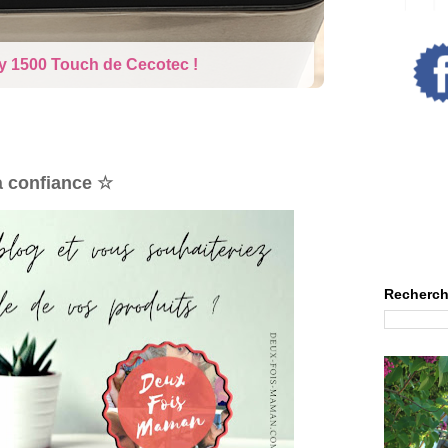
rne : La poupée qui pleure
à confiance ☆
Recherch