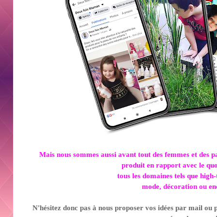
Mais nous sommes aussi avant tout
des femmes et des p
produit
en rapport avec le qu
tous les domaines tels que high-
mode, déco
ration
ou en
N'hésitez donc pas à nous proposer vos idées pa
r mail ou 