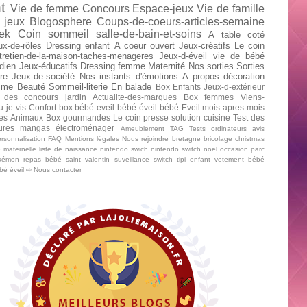
t
Vie de femme
Concours
Espace-jeux
Vie de famille
 jeux
Blogosphere
Coups-de-coeurs-articles-semaine
ek
Coin sommeil
salle-de-bain-et-soins
A table
coté
ux-de-rôles
Dressing enfant
A coeur ouvert
Jeux-créatifs
Le coin
tretien-de-la-maison-taches-menageres
Jeux-d-éveil
vie de bébé
dien
Jeux-éducatifs
Dressing femme
Maternité
Nos sorties
Sorties
re
Jeux-de-société
Nos instants d'émotions
A propos
décoration
mme
Beauté
Sommeil-literie
En balade
Box Enfants
Jeux-d-extérieur
 des concours
jardin
Actualite-des-marques
Box femmes
Viens-
u-je-vis
Confort
box bébé
eveil bébé
éveil bébé
Eveil mois apres mois
tes
Animaux
Box gourmandes
Le coin presse
solution cuisine
Test des
tures mangas
électroménager
Ameublement
TAG
Tests ordinateurs
avis
rsonnalisation
FAQ
Mentions légales
Nous rejoindre
bretagne
bricolage
christmas
e maternelle
liste de naissance
nintendo swich
nintendo switch
noel
occasion
parc
kémon
repas bébé
saint valentin
suveillance
switch
tipi enfant
vetement bébé
ébé
éveil
⇨ Nous contacter