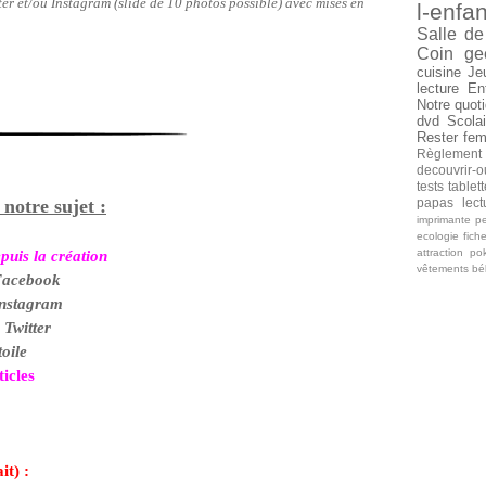
er et/ou Instagram (slide de 10 photos possible) avec mises en
l-enfan
Salle de
Coin ge
cuisine
Je
lecture
En
Notre quoti
dvd
Scolai
Rester fe
Règlement
decouvrir-o
tests tablet
 notre sujet :
papas
lec
imprimante
pe
ecologie
fich
attraction
po
puis la création
vêtements b
Facebook
nstagram
 Twitter
toile
icles
it) :