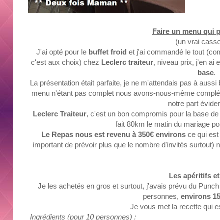
Faire un menu qui p
(un vrai cass
J'ai opté pour le
buffet froid
et j'ai commandé le tout
(com
c'est aux choix)
chez
Leclerc traiteur
, niveau prix, j'en ai
base
.
La présentation était parfaite, je ne m'attendais pas à aussi
menu n'étant pas complet nous
avons-nous-même
complét
notre part évid
Leclerc Traiteur
, c'est un bon compromis pour la base de vo
fait 80km le matin du mariage pour
Le Repas nous est revenu à 350€ environs
ce qui es
important de prévoir plus que le nombre d'invités surtout)
n
Les apéritifs e
Je les achetés en gros et surtout, j'avais prévu du Punch
personnes,
environs 15
Je vous met la recette
qui e
Ingrédients (pour 10 personnes) :