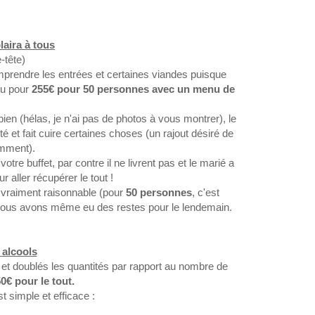
laira à tous
e-tête)
prendre les entrées et certaines viandes puisque
 eu pour
255€ pour 50 personnes avec un menu de
 bien
(hélas, je n'ai pas de photos à vous montrer)
, le
é et fait cuire certaines choses
(un rajout désiré de
emment)
.
tre buffet, par contre il ne livrent pas et le marié a
 aller récupérer le tout !
t vraiment raisonnable
(pour
50 personnes
, c'est
ous avons même eu des restes pour le lendemain.
t alcools
 et doublés les quantités par rapport au nombre de
0€ pour le tout.
st simple et efficace :