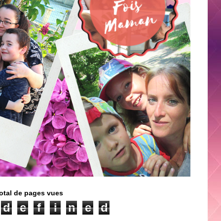
otal de pages vues
d
e
f
i
n
e
d