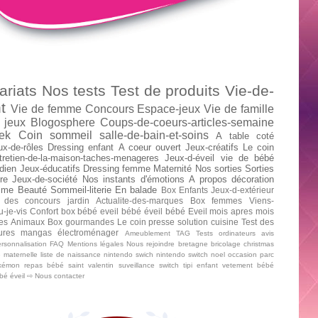
ariats
Nos tests
Test de produits
Vie-de-
t
Vie de femme
Concours
Espace-jeux
Vie de famille
 jeux
Blogosphere
Coups-de-coeurs-articles-semaine
ek
Coin sommeil
salle-de-bain-et-soins
A table
coté
ux-de-rôles
Dressing enfant
A coeur ouvert
Jeux-créatifs
Le coin
tretien-de-la-maison-taches-menageres
Jeux-d-éveil
vie de bébé
dien
Jeux-éducatifs
Dressing femme
Maternité
Nos sorties
Sorties
re
Jeux-de-société
Nos instants d'émotions
A propos
décoration
mme
Beauté
Sommeil-literie
En balade
Box Enfants
Jeux-d-extérieur
 des concours
jardin
Actualite-des-marques
Box femmes
Viens-
u-je-vis
Confort
box bébé
eveil bébé
éveil bébé
Eveil mois apres mois
tes
Animaux
Box gourmandes
Le coin presse
solution cuisine
Test des
tures mangas
électroménager
Ameublement
TAG
Tests ordinateurs
avis
rsonnalisation
FAQ
Mentions légales
Nous rejoindre
bretagne
bricolage
christmas
e maternelle
liste de naissance
nintendo swich
nintendo switch
noel
occasion
parc
kémon
repas bébé
saint valentin
suveillance
switch
tipi enfant
vetement bébé
ébé
éveil
⇨ Nous contacter