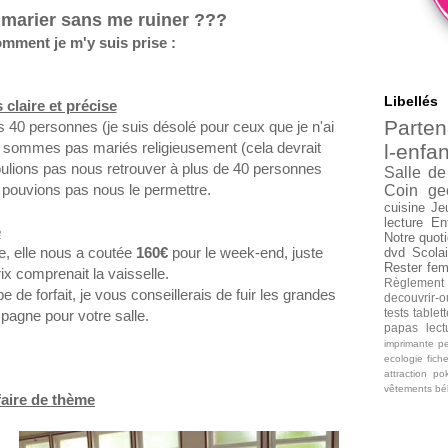
e marier sans me ruiner ???
omment je m'y suis prise :
Libellés
s claire et précise
Parten
ons 40 personnes
(je suis désolé pour ceux que je n'ai
ne sommes pas mariés religieusement
(cela devrait
l-enfan
ulions pas nous retrouver à plus de 40 personnes
Salle de
 pouvions pas nous le permettre.
Coin ge
cuisine
Je
lecture
En
e
Notre quoti
ge, elle nous a coutée
160€
pour le week-end, juste
dvd
Scolai
Rester fe
rix
comprenait
la vaisselle.
Règlement
de forfait, je vous conseillerais de fuir les grandes
decouvrir-o
tests tablet
mpagne pour votre salle.
papas
lec
imprimante
pe
ecologie
fich
attraction
po
vêtements b
faire de thème