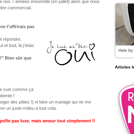
e de nos 7 années ensemble
(en juillet)
alors que nous
tre commercial.
ne t'offrirais pas
i répondre.
 et tout, là j’étais
Helo by
!
" Bien sûr
que
Articles 
, je suis comme ça
tiente !
nger des pâtes !)
ni faire un mariage qui ne me
er un juste-milieu à tout cela.
ifie pas luxe, mais amour tout simplement !!