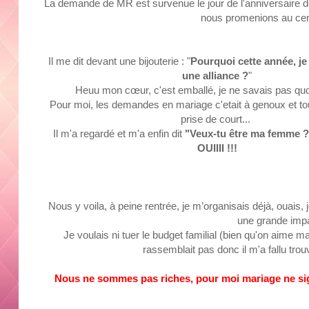
La demande de
MR
est survenue le jour de l'anniversair
nous promenions au cen
Il me dit devant une bijouterie :
"
Pourquoi cette année, je 
une alliance ?
"
Heuu
mon cœur, c'est emballé, je ne savais pas quo
Pour moi, les demandes en mariage
c'etait
à genoux et tout
prise de court...
Il m'a regardé et m'a enfin dit
"Veux-tu être ma femme ?
OUIIII
!!!
Nous y
voila,
à peine rentrée, je m’organisais déjà, ouais
une grande impa
Je voulais ni tuer le budget familial
(bien qu'on aime ma
rassemblait pas donc il m'a fallu trouv
Nous ne sommes pas riches, pour moi mariage ne sign