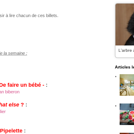
r à lire chacun de ces billets.
L'arbre 
de la semaine :
Articles 
 De faire un bébé -
:
n biberon
at else
?
:
ier
ipelette
: