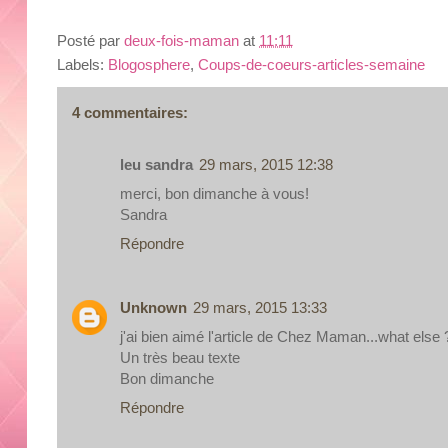
Posté par
deux-fois-maman
at
11:11
Labels:
Blogosphere
,
Coups-de-coeurs-articles-semaine
4 commentaires:
leu sandra
29 mars, 2015 12:38
merci, bon dimanche à vous!
Sandra
Répondre
Unknown
29 mars, 2015 13:33
j'ai bien aimé l'article de Chez Maman...what else 
Un très beau texte
Bon dimanche
Répondre