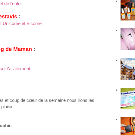
t de l’enfer
stavis
:
s Unicorne et Bicorne
log de Maman
:
ur l'allaitement.
s et coup de cœur de la semaine nous irons les
plaisir.
ophie