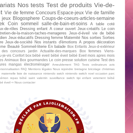
ariats
Nos tests
Test de produits
Vie-de-
t
Vie de femme
Concours
Espace-jeux
Vie de famille
 jeux
Blogosphere
Coups-de-coeurs-articles-semaine
ek
Coin sommeil
salle-de-bain-et-soins
A table
coté
ux-de-rôles
Dressing enfant
A coeur ouvert
Jeux-créatifs
Le coin
tretien-de-la-maison-taches-menageres
Jeux-d-éveil
vie de bébé
dien
Jeux-éducatifs
Dressing femme
Maternité
Nos sorties
Sorties
re
Jeux-de-société
Nos instants d'émotions
A propos
décoration
mme
Beauté
Sommeil-literie
En balade
Box Enfants
Jeux-d-extérieur
 des concours
jardin
Actualite-des-marques
Box femmes
Viens-
u-je-vis
Confort
box bébé
eveil bébé
éveil bébé
Eveil mois apres mois
tes
Animaux
Box gourmandes
Le coin presse
solution cuisine
Test des
tures mangas
électroménager
Ameublement
TAG
Tests ordinateurs
avis
rsonnalisation
FAQ
Mentions légales
Nous rejoindre
bretagne
bricolage
christmas
e maternelle
liste de naissance
nintendo swich
nintendo switch
noel
occasion
parc
kémon
repas bébé
saint valentin
suveillance
switch
tipi enfant
vetement bébé
ébé
éveil
⇨ Nous contacter