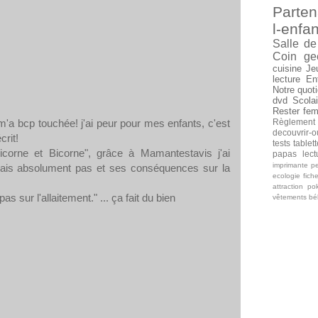
Parten
l-enfan
Salle de
Coin ge
cuisine
Je
lecture
En
Notre quoti
dvd
Scolai
Rester fe
. il m'a bcp touchée! j'ai peur pour mes enfants, c'est
Règlement
decouvrir-o
crit!
tests tablet
nicorne et Bicorne", grâce à Mamantestavis j'ai
papas
lec
imprimante
pe
sais absolument pas et ses conséquences sur la
ecologie
fich
attraction
po
as sur l'allaitement." ... ça fait du bien
vêtements b