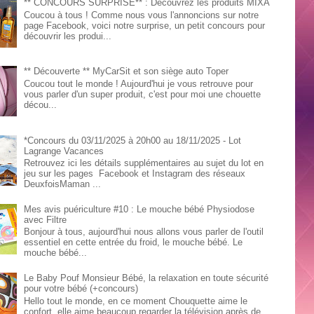
** CONCOURS SURPRISE** : Découvrez les produits MIXA
Coucou à tous ! Comme nous vous l'annoncions sur notre
page Facebook, voici notre surprise, un petit concours pour
découvrir les produi...
** Découverte ** MyCarSit et son siège auto Toper
Coucou tout le monde ! Aujourd'hui je vous retrouve pour
vous parler d'un super produit, c'est pour moi une chouette
décou...
*Concours du 03/11/2025 à 20h00 au 18/11/2025 - Lot
Lagrange Vacances
Retrouvez ici les détails supplémentaires au sujet du lot en
jeu sur les pages Facebook et Instagram des réseaux
DeuxfoisMaman ...
Mes avis puériculture #10 : Le mouche bébé Physiodose
avec Filtre
Bonjour à tous, aujourd'hui nous allons vous parler de l'outil
essentiel en cette entrée du froid, le mouche bébé. Le
mouche bébé...
Le Baby Pouf Monsieur Bébé, la relaxation en toute sécurité
pour votre bébé (+concours)
Hello tout le monde, en ce moment Chouquette aime le
confort, elle aime beaucoup regarder la télévision après de