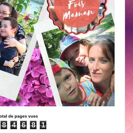
otal de pages vues
8
4
6
8
1