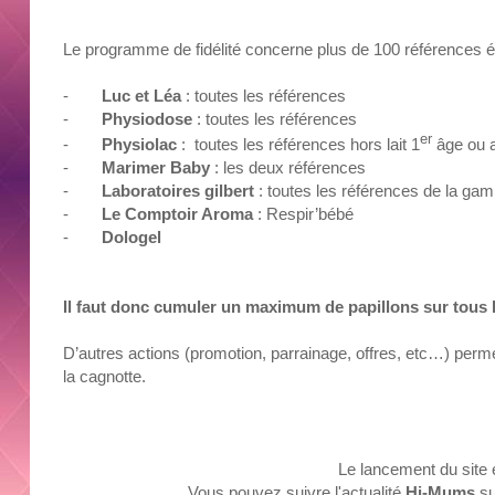
Le programme de fidélité concerne plus de 100 références él
-
Luc et Léa
: toutes les références
-
Physiodose
: toutes les références
er
-
Physiolac
: toutes les références hors lait 1
âge ou a
-
Marimer Baby
: les deux références
-
Laboratoires gilbert
: toutes les références de la g
-
Le Comptoir Aroma
: Respir’bébé
-
Dologel
Il faut donc
cumuler un maximum de papillons sur tous l
D’autres actions (promotion, parrainage, offres, etc…) per
la cagnotte.
Le lancement du site e
Vous pouvez suivre l'actualité
Hi-Mums
s