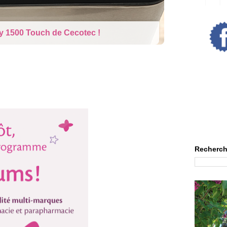
rne : La poupée qui pleure
Recherch