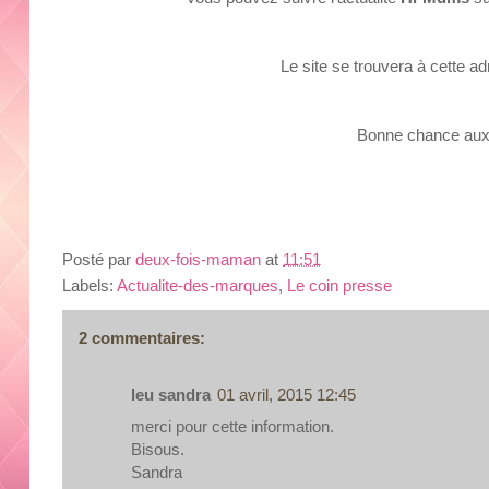
Le site se trouvera à cette ad
Bonne chance aux
Posté par
deux-fois-maman
at
11:51
Labels:
Actualite-des-marques
,
Le coin presse
2 commentaires:
leu sandra
01 avril, 2015 12:45
merci pour cette information.
Bisous.
Sandra