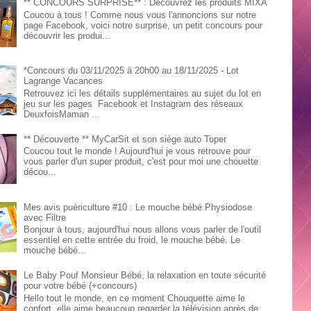
** CONCOURS SURPRISE** : Découvrez les produits MIXA
Coucou à tous ! Comme nous vous l'annoncions sur notre
page Facebook, voici notre surprise, un petit concours pour
découvrir les produi...
*Concours du 03/11/2025 à 20h00 au 18/11/2025 - Lot
Lagrange Vacances
Retrouvez ici les détails supplémentaires au sujet du lot en
jeu sur les pages Facebook et Instagram des réseaux
DeuxfoisMaman ...
** Découverte ** MyCarSit et son siège auto Toper
Coucou tout le monde ! Aujourd'hui je vous retrouve pour
vous parler d'un super produit, c'est pour moi une chouette
décou...
Mes avis puériculture #10 : Le mouche bébé Physiodose
avec Filtre
Bonjour à tous, aujourd'hui nous allons vous parler de l'outil
essentiel en cette entrée du froid, le mouche bébé. Le
mouche bébé...
Le Baby Pouf Monsieur Bébé, la relaxation en toute sécurité
pour votre bébé (+concours)
Hello tout le monde, en ce moment Chouquette aime le
confort, elle aime beaucoup regarder la télévision après de