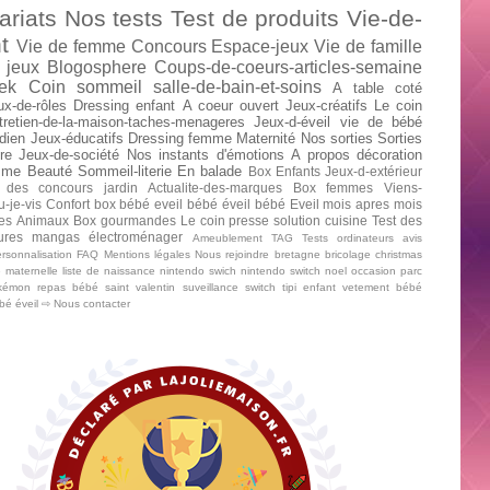
ariats
Nos tests
Test de produits
Vie-de-
t
Vie de femme
Concours
Espace-jeux
Vie de famille
 jeux
Blogosphere
Coups-de-coeurs-articles-semaine
ek
Coin sommeil
salle-de-bain-et-soins
A table
coté
ux-de-rôles
Dressing enfant
A coeur ouvert
Jeux-créatifs
Le coin
tretien-de-la-maison-taches-menageres
Jeux-d-éveil
vie de bébé
dien
Jeux-éducatifs
Dressing femme
Maternité
Nos sorties
Sorties
re
Jeux-de-société
Nos instants d'émotions
A propos
décoration
mme
Beauté
Sommeil-literie
En balade
Box Enfants
Jeux-d-extérieur
 des concours
jardin
Actualite-des-marques
Box femmes
Viens-
u-je-vis
Confort
box bébé
eveil bébé
éveil bébé
Eveil mois apres mois
tes
Animaux
Box gourmandes
Le coin presse
solution cuisine
Test des
tures mangas
électroménager
Ameublement
TAG
Tests ordinateurs
avis
rsonnalisation
FAQ
Mentions légales
Nous rejoindre
bretagne
bricolage
christmas
e maternelle
liste de naissance
nintendo swich
nintendo switch
noel
occasion
parc
kémon
repas bébé
saint valentin
suveillance
switch
tipi enfant
vetement bébé
ébé
éveil
⇨ Nous contacter