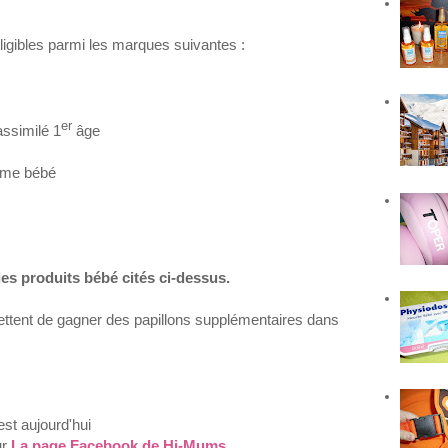
igibles parmi les marques suivantes :
er
ssimilé 1
âge
amme bébé
es produits bébé cités ci-dessus.
mettent de gagner des papillons supplémentaires dans
st aujourd'hui
ur
La page Facebook de Hi-Mums