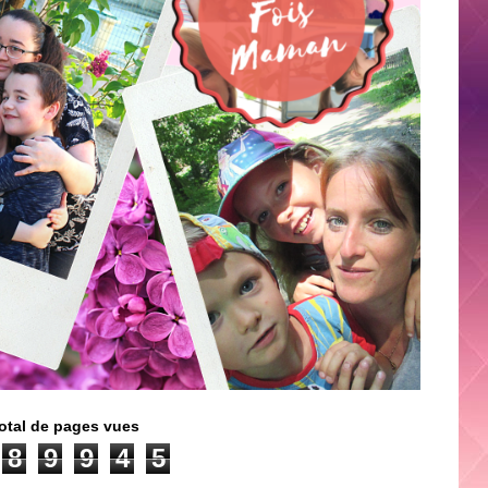
otal de pages vues
8
9
9
4
5