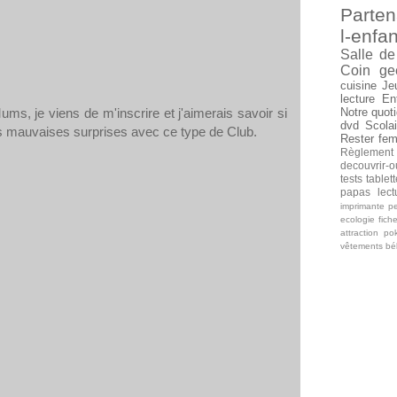
Parten
l-enfan
Salle de
Coin ge
cuisine
Je
lecture
En
, je viens de m'inscrire et j'aimerais savoir si
Notre quoti
dvd
Scolai
ses mauvaises surprises avec ce type de Club.
Rester fe
Règlement
decouvrir-o
tests tablet
papas
lec
imprimante
pe
ecologie
fich
attraction
po
vêtements b