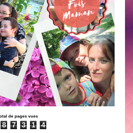
otal de pages vues
8
7
3
1
4