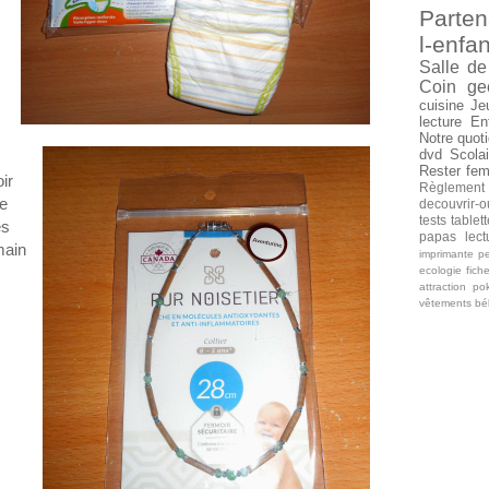
Parten
l-enfan
Salle de
Coin ge
cuisine
Je
lecture
En
Notre quoti
dvd
Scolai
Rester fe
ir
Règlement
ve
decouvrir-o
tests tablet
es
papas
lec
main
imprimante
pe
ecologie
fich
attraction
po
vêtements b