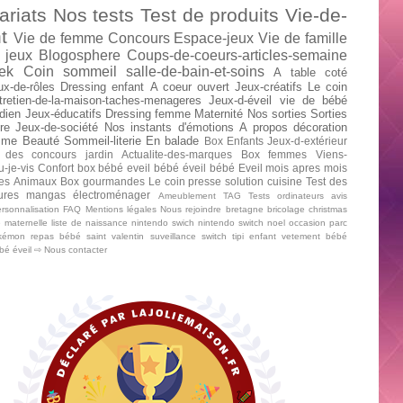
ariats
Nos tests
Test de produits
Vie-de-
t
Vie de femme
Concours
Espace-jeux
Vie de famille
 jeux
Blogosphere
Coups-de-coeurs-articles-semaine
ek
Coin sommeil
salle-de-bain-et-soins
A table
coté
ux-de-rôles
Dressing enfant
A coeur ouvert
Jeux-créatifs
Le coin
tretien-de-la-maison-taches-menageres
Jeux-d-éveil
vie de bébé
dien
Jeux-éducatifs
Dressing femme
Maternité
Nos sorties
Sorties
re
Jeux-de-société
Nos instants d'émotions
A propos
décoration
mme
Beauté
Sommeil-literie
En balade
Box Enfants
Jeux-d-extérieur
 des concours
jardin
Actualite-des-marques
Box femmes
Viens-
u-je-vis
Confort
box bébé
eveil bébé
éveil bébé
Eveil mois apres mois
tes
Animaux
Box gourmandes
Le coin presse
solution cuisine
Test des
tures mangas
électroménager
Ameublement
TAG
Tests ordinateurs
avis
rsonnalisation
FAQ
Mentions légales
Nous rejoindre
bretagne
bricolage
christmas
e maternelle
liste de naissance
nintendo swich
nintendo switch
noel
occasion
parc
kémon
repas bébé
saint valentin
suveillance
switch
tipi enfant
vetement bébé
ébé
éveil
⇨ Nous contacter