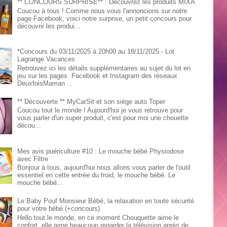
** CONCOURS SURPRISE** : Découvrez les produits MIXA
Coucou à tous ! Comme nous vous l'annoncions sur notre
page Facebook, voici notre surprise, un petit concours pour
découvrir les produi...
*Concours du 03/11/2025 à 20h00 au 18/11/2025 - Lot
Lagrange Vacances
Retrouvez ici les détails supplémentaires au sujet du lot en
jeu sur les pages Facebook et Instagram des réseaux
DeuxfoisMaman ...
** Découverte ** MyCarSit et son siège auto Toper
Coucou tout le monde ! Aujourd'hui je vous retrouve pour
vous parler d'un super produit, c'est pour moi une chouette
décou...
Mes avis puériculture #10 : Le mouche bébé Physiodose
avec Filtre
Bonjour à tous, aujourd'hui nous allons vous parler de l'outil
essentiel en cette entrée du froid, le mouche bébé. Le
mouche bébé...
Le Baby Pouf Monsieur Bébé, la relaxation en toute sécurité
pour votre bébé (+concours)
Hello tout le monde, en ce moment Chouquette aime le
confort, elle aime beaucoup regarder la télévision après de