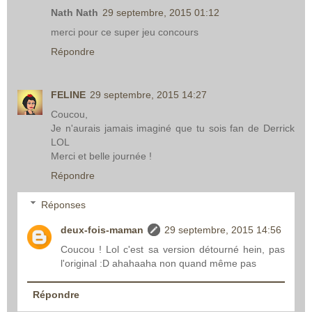
Nath Nath
29 septembre, 2015 01:12
merci pour ce super jeu concours
Répondre
FELINE
29 septembre, 2015 14:27
Coucou,
Je n'aurais jamais imaginé que tu sois fan de Derrick
LOL
Merci et belle journée !
Répondre
Réponses
deux-fois-maman
29 septembre, 2015 14:56
Coucou ! Lol c'est sa version détourné hein, pas
l'original :D ahahaaha non quand même pas
Répondre