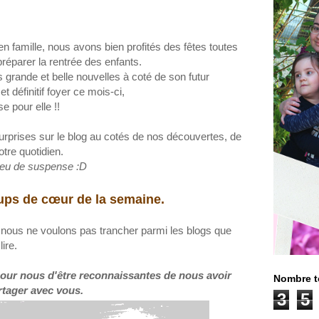
n famille, nous avons bien p
ro
fit
és
des fêtes
toutes
réparer la rentrée
des enfants
.
s gr
ande et belle nouvelles
à coté de son fu
tur
t définitif foyer
ce mois
-
ci
,
se pour
elle
!!
prises sur le blog au cotés de nos découvertes, de
otre quotidien.
peu de suspense :D
ps de cœur de la semaine.
,
nous ne voulons pas trancher parmi les blogs que
ire.
n pour nous d'être reconnaissantes de nous avoir
Nombre t
rtager avec vous.
3
5