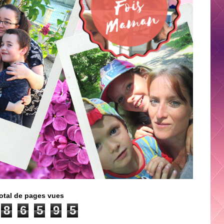
otal de pages vues
8
6
5
9
5