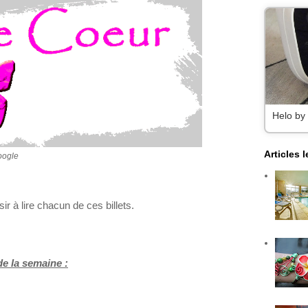
Helo by
Articles 
oogle
r à lire chacun de ces billets.
de la semaine :