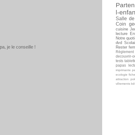
Parten
l-enfan
Salle de
Coin ge
cuisine
Je
lecture
En
Notre quoti
dvd
Scolai
, je le conseille !
Rester fe
Règlement
decouvrir-o
tests tablet
papas
lec
imprimante
pe
ecologie
fich
attraction
po
vêtements b