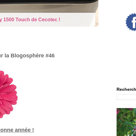
rne : La poupée qui pleure
ur la Blogosphère #46
Recherch
bonne année !