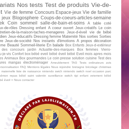
ariats
Nos tests
Test de produits
Vie-de-
t
Vie de femme
Concours
Espace-jeux
Vie de famille
 jeux
Blogosphere
Coups-de-coeurs-articles-semaine
ek
Coin sommeil
salle-de-bain-et-soins
A table
coté
ux-de-rôles
Dressing enfant
A coeur ouvert
Jeux-créatifs
Le coin
tretien-de-la-maison-taches-menageres
Jeux-d-éveil
vie de bébé
dien
Jeux-éducatifs
Dressing femme
Maternité
Nos sorties
Sorties
re
Jeux-de-société
Nos instants d'émotions
A propos
décoration
mme
Beauté
Sommeil-literie
En balade
Box Enfants
Jeux-d-extérieur
 des concours
jardin
Actualite-des-marques
Box femmes
Viens-
u-je-vis
Confort
box bébé
eveil bébé
éveil bébé
Eveil mois apres mois
tes
Animaux
Box gourmandes
Le coin presse
solution cuisine
Test des
tures mangas
électroménager
Ameublement
TAG
Tests ordinateurs
avis
rsonnalisation
FAQ
Mentions légales
Nous rejoindre
bretagne
bricolage
christmas
e maternelle
liste de naissance
nintendo swich
nintendo switch
noel
occasion
parc
kémon
repas bébé
saint valentin
suveillance
switch
tipi enfant
vetement bébé
ébé
éveil
⇨ Nous contacter