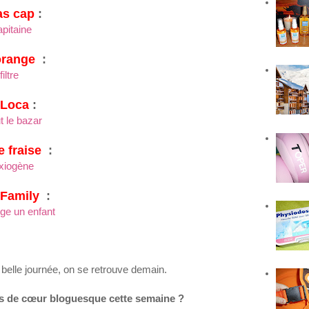
s cap
:
apitaine
range
:
iltre
Loca
:
t le bazar
 fraise
:
nxiogène
 Family
:
ge un enfant
s
belle journée
, on se retrouve demain.
ps de
cœur
bloguesque
cette
semaine ?