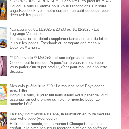
** CONCOURS SURPRISE** : Découvrez les produits MIXA
Coucou à tous ! Comme nous vous l'annoncions sur notre
page Facebook, voici notre surprise, un petit concours pour
découvrir les produi...
*Concours du 03/11/2025 à 20h00 au 18/11/2025 - Lot
Lagrange Vacances
Retrouvez ici les détails supplémentaires au sujet du lot en
jeu sur les pages Facebook et Instagram des réseaux
DeuxfoisMaman ...
** Découverte ** MyCarSit et son siège auto Toper
Coucou tout le monde ! Aujourd'hui je vous retrouve pour
vous parler d'un super produit, c'est pour moi une chouette
décou...
Mes avis puériculture #10 : Le mouche bébé Physiodose
avec Filtre
Bonjour à tous, aujourd'hui nous allons vous parler de l'outil
essentiel en cette entrée du froid, le mouche bébé. Le
mouche bébé...
Le Baby Pouf Monsieur Bébé, la relaxation en toute sécurité
pour votre bébé (+concours)
Hello tout le monde, en ce moment Chouquette aime le
confort, elle aime beaucoup regarder la télévision après de