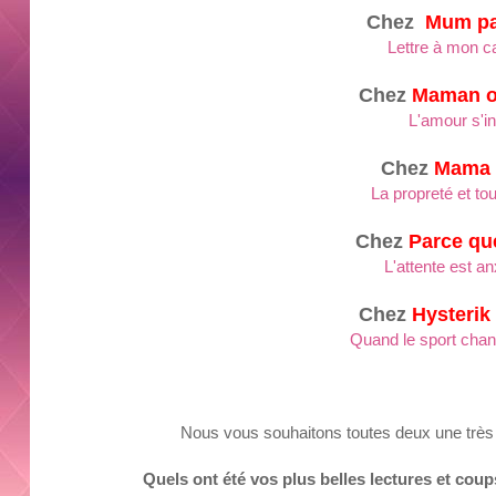
Chez
Mum pa
Lettre à mon c
Chez
Maman o
L'amour s'inf
Chez
Ma
ma
La propreté et tou
Chez
Parce que
L'attente est a
Chez
Hyst
e
rik
Quand le sport chan
Nous
vous souha
iton
s
toutes deux
une trè
Q
uels ont été vos
plus
belles lect
ures et cou