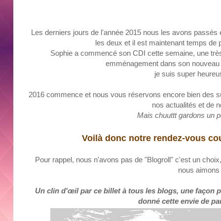
L
es
derniers
jours de l'année 2015 nous les avons passés e
les deux
et i
l
est maintenant temps de p
Soph
ie a commencé son
CDI
cette semaine, une trè
emménageme
nt d
ans so
n
nouveau e
je suis super heureu
2016 commence et nous vous réservons encore bien des sur
nos actualités et de n
Mais chuuttt gardons un 
V
oilà
donc notre rendez-vous cou
Pour rappel, nous n'avons pas de "Blogroll" c'est un choix
nous aimons l
Un clin d'œil par ce billet à tous les blogs, une faço
donné cette envie de pa