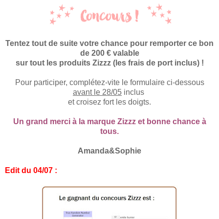
Tentez tout de suite votre chance pour remporter ce bon
de 200 € valable
sur tout les produits Zizzz (les frais de port inclus)
!
Pour participer,
complétez-vite
le formulaire ci-dessous
avant le
28
/
0
5
inclus
et croise
z
fort les doigts.
Un grand merci à
la marque Z
izzz et
b
onne chance à
tous.
Amanda&Sophie
Edit du 04/07 :