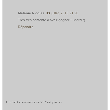
Melanie Nicolas
08 juillet, 2016 21:20
Très très contente d'avoir gagner !! Merci :)
Répondre
Un petit commentaire ? C'est par ici :