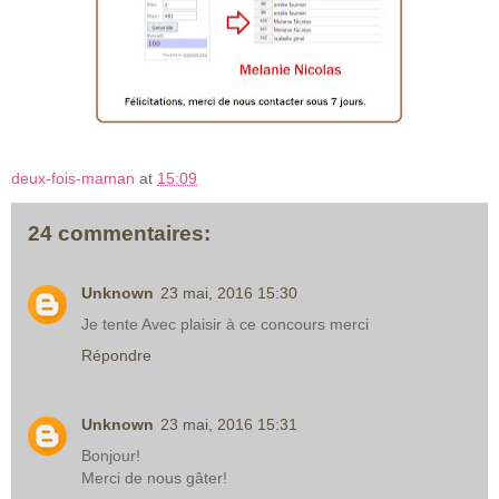
deux-fois-maman
at
15:09
24 commentaires:
Unknown
23 mai, 2016 15:30
Je tente Avec plaisir à ce concours merci
Répondre
Unknown
23 mai, 2016 15:31
Bonjour!
Merci de nous gâter!