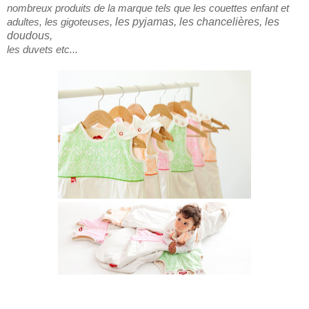
nombreux pro
duits de la ma
r
que
tels que les couettes enfant et
adultes, les g
igoteuses
, les py
jamas, les chancelières, les
doudou
s,
les duvets etc...