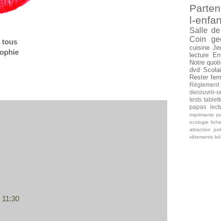
Parten
l-enfan
Salle de
Coin ge
 tous
cuisine
Je
ophi
e
lecture
En
Notre quoti
dvd
Scolai
Rester fe
Règlement
decouvrir-o
tests tablet
papas
lec
imprimante
pe
ecologie
fich
attraction
po
vêtements b
 11:30