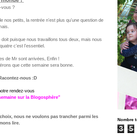
-vous ?
nos petits, la rentrée n'est plus qu'une question de
mais.
 doit puisque nous travaillons tous deux, mais nous
quatre
c'
est l'essentiel.
ces de
Mr
sont arrivées, Enfin !
spérons que cette semaine sera bonne.
acontez-nous
:D
notre rende
z
-
vous
s
emaine sur la
Blogosphère
"
choix,
nous ne voulons
pas trancher
parmi les
Nombre t
mons lire.
3
5