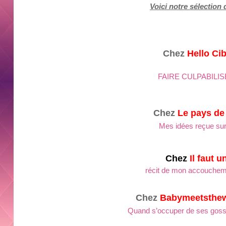
Voici notre sélection 
Chez
Hello Cib
FAIRE CULPABILIS
Chez
Le pays de
Mes idées reçue sur
C
hez
Il faut u
récit de mon accouchem
Chez
Babymeetsthew
Quand s’occuper de ses gosse