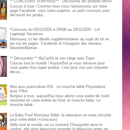
** CONCOURS SURPRISE** : Découvrez les produits MIXA
Coucou à tous ! Comme nous vous l'annoncions sur notre
page Facebook, voici notre surprise, un petit concours pour
découvrir les produi...
*Concours du 03/11/2025 à 20h00 au 18/11/2025 - Lot
Lagrange Vacances
Retrouvez ici les détails supplémentaires au sujet du lot en
jeu sur les pages Facebook et Instagram des réseaux
DeuxfoisMaman ...
** Découverte ** MyCarSit et son siège auto Toper
Coucou tout le monde ! Aujourd'hui je vous retrouve pour
vous parler d'un super produit, c'est pour moi une chouette
décou...
Mes avis puériculture #10 : Le mouche bébé Physiodose
avec Filtre
Bonjour à tous, aujourd'hui nous allons vous parler de l'outil
essentiel en cette entrée du froid, le mouche bébé. Le
mouche bébé...
Le Baby Pouf Monsieur Bébé, la relaxation en toute sécurité
pour votre bébé (+concours)
Hello tout le monde, en ce moment Chouquette aime le
confort, elle aime beaucoup regarder la télévision après de