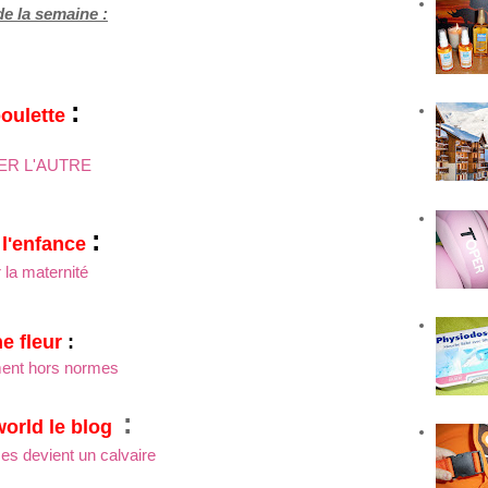
de la semaine :
:
oulette
ER L'AUTRE
:
 l'enfance
 la maternité
ne fleur
:
ent hors normes
:
orld le blog
s devient un calvaire