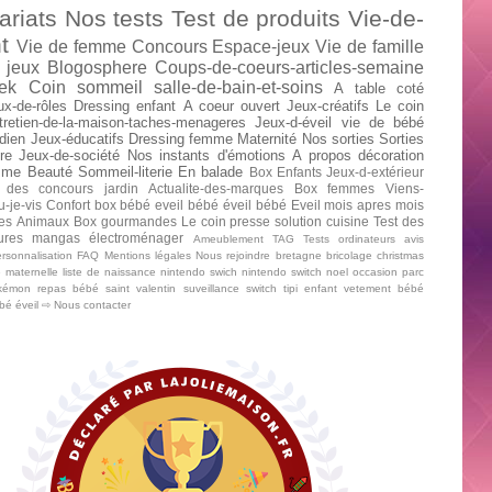
ariats
Nos tests
Test de produits
Vie-de-
t
Vie de femme
Concours
Espace-jeux
Vie de famille
 jeux
Blogosphere
Coups-de-coeurs-articles-semaine
ek
Coin sommeil
salle-de-bain-et-soins
A table
coté
ux-de-rôles
Dressing enfant
A coeur ouvert
Jeux-créatifs
Le coin
tretien-de-la-maison-taches-menageres
Jeux-d-éveil
vie de bébé
dien
Jeux-éducatifs
Dressing femme
Maternité
Nos sorties
Sorties
re
Jeux-de-société
Nos instants d'émotions
A propos
décoration
mme
Beauté
Sommeil-literie
En balade
Box Enfants
Jeux-d-extérieur
 des concours
jardin
Actualite-des-marques
Box femmes
Viens-
u-je-vis
Confort
box bébé
eveil bébé
éveil bébé
Eveil mois apres mois
tes
Animaux
Box gourmandes
Le coin presse
solution cuisine
Test des
tures mangas
électroménager
Ameublement
TAG
Tests ordinateurs
avis
rsonnalisation
FAQ
Mentions légales
Nous rejoindre
bretagne
bricolage
christmas
e maternelle
liste de naissance
nintendo swich
nintendo switch
noel
occasion
parc
kémon
repas bébé
saint valentin
suveillance
switch
tipi enfant
vetement bébé
ébé
éveil
⇨ Nous contacter