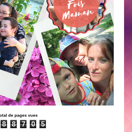
otal de pages vues
8
8
7
0
5