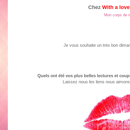
Chez
With a love
Mon corps de
Je vous
souha
it
e
un t
rès bon dima
Q
uels ont été vos
plus
belles lect
ures et cou
Laissez nous les liens nous aimons