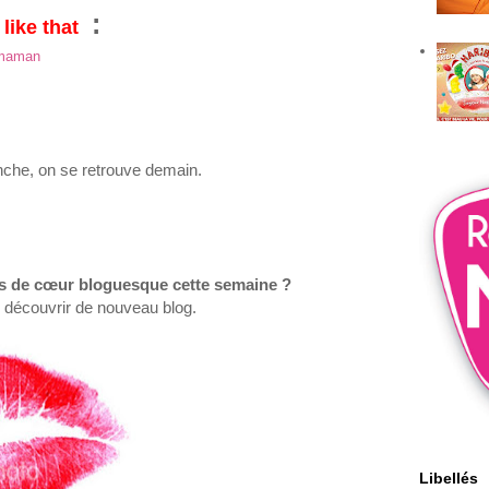
:
 like that
 maman
nche
,
on se retrouve demain.
ps de
cœur
bloguesque
cette
semaine ?
 découvrir de nouveau blog
.
Libellés