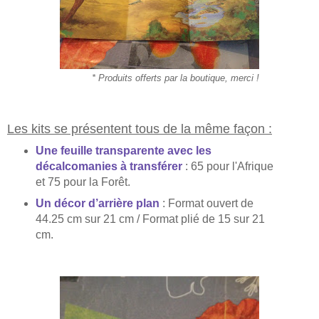
* Produits offerts par la boutique, merci !
Les kits se présentent tous de la même façon :
U
ne feuille transparente avec les
décalcomanies
à
transférer
: 65 pour l'Afrique
et 75 pour la For
ê
t
.
Un décor d’arrière plan
:
F
ormat ouvert
de
44.25 cm sur
21 cm / Format plié
de
15
sur
21
cm.