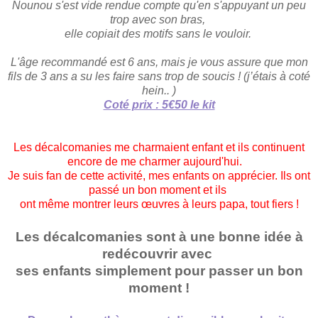
Nounou
s
'est vide rendue compte qu'en s'appuyant un peu
trop avec son bras,
elle copiai
t
des motifs sans le vouloir.
L'âge recommandé est 6 ans, mais je vous assure que mon
fils de 3 ans a su les faire sans trop de soucis !
(
j’étais
à
coté
hein
..
)
Coté prix : 5€50 le kit
Les décalcomanies me charmaient enfant et ils continuent
encore de me charmer
aujourd'hui.
Je suis fan de cette activité, mes enfants on apprécier.
Ils ont
pass
é
un bon moment
et ils
ont même montrer
leurs œuvres
à
leurs papa
, tou
t
fier
s
!
Les décalcomanies sont à un
e
bonne idée à
redécouvrir
avec
s
es enfants simplement
pour
p
ass
er
un bon
moment !