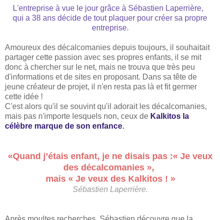
L'entreprise à vue le jour grâce
à
Sébastien
Laperrière
,
qui a 38
ans
décide de tou
t
plaquer pour créer sa propre
entreprise.
Amoureux des décalcomanies depuis toujours, il souhaitait
partager cette passion avec ses propres enfants, il se mit
donc à chercher sur le net, mais ne trouva que très peu
d'informations et de sites en proposant.
Dans sa tête de
jeune créateur de projet, il n'en resta pas là et fit germer
cette idée !
C'est alors qu'il se souvint qu'il adorait les décalcomanies,
mais pas n'importe lesquels non
, c
eux de
Kalkitos
l
a
célèbre marque de son enfance
.
«Quand j’étais enfant, je ne disais pas :« Je veux
des décalcomanies »,
mais «
Je veux des Kalkitos ! »
Sébastien Laperrière.
Après
moultes
recherches, Sébastien découvre que la