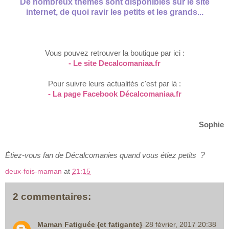
De nombreux thèmes sont disponibles sur le site
internet, de quoi ravir les petits et les grands...
V
ous pouvez retrouver
la boutique par ici :
- Le site
D
e
calcomaniaa.
fr
Pour suivre leurs actualités c'est par là :
- La page Facebook
Décalcom
aniaa.fr
Soph
ie
Étiez-
vous fan de
D
écalcomanies quand vous
étiez
petit
s
?
deux-fois-maman
at
21:15
2 commentaires:
Maman Fatiguée {et fatigante}
28 février, 2017 20:38