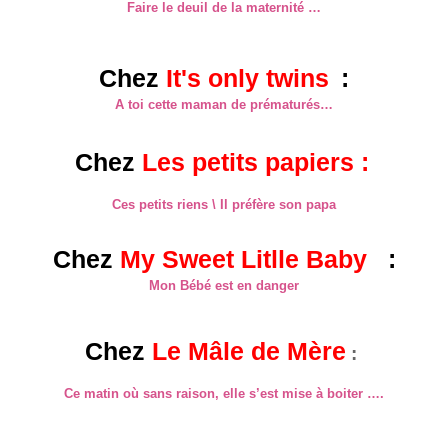
Faire le deuil de la maternité …
Chez
It's only twins
:
A toi cette maman de prématurés…
Chez
Les petits papiers
:
Ces petits riens \ Il préfère son papa
Chez
My
S
weet
L
it
lle
B
aby
:
Mon Bébé est en danger
Chez
L
e
Mâle
de
Mère
:
Ce matin où sans raison, elle s’est mise à boiter ….