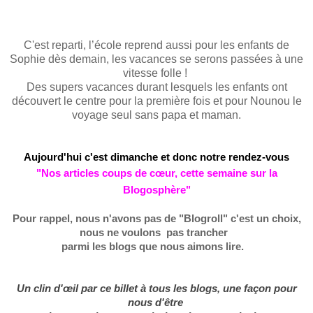
C'est reparti
,
l’école reprend aussi pour les enfants de
Sophie d
è
s demain, les vacances se
serons
passées à une
vitesse folle !
Des supers vacances durant lesquels les enfants ont
découvert le centre pour la première fois et pour Nounou le
voyage seul sans papa et maman.
Aujourd'hui c'est
dimanche
et donc notre rende
z
-
vous
"
N
os
articl
es coups de
cœur
, c
e
tte s
emaine sur la
Blogosphère
"
Pour rappel, nous n'avons pas de "Blogroll" c'est un choix,
nous ne voulons
pas trancher
parmi les blogs que nous aimons lire.
Un clin d'œil par ce billet à tous les blogs, une façon pour
nous d'être