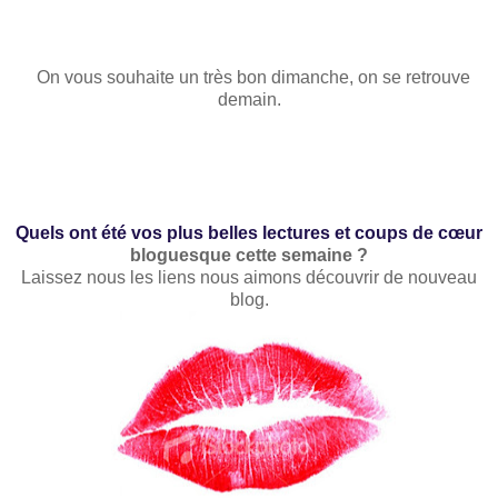
On
vous
souha
it
e
un t
rès bon dimanche
,
on se retrouve
demain.
Q
uels ont été vos
plus
belles lect
ures et coups de
cœur
bloguesque
cette
semaine ?
Laissez nous les liens nous aimons découvrir de nouveau
blog
.