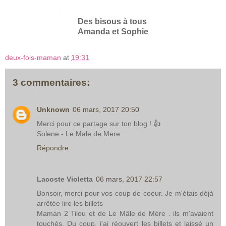
Des
bisous
à tous
Amand
a
et
Sophi
e
deux-fois-maman
at
19:31
3 commentaires:
Unknown
06 mars, 2017 20:50
Merci pour ce partage sur ton blog ! 👍
Solene - Le Male de Mere
Répondre
Lacoste Violetta
06 mars, 2017 22:57
Bonsoir, merci pour vos coup de coeur. Je m'étais déjà
arrêtée lire les billets
Maman 2 Tilou et de Le Mâle de Mère . ils m'avaient
touchés. Du coup, j'ai réouvert les billets et laissé un