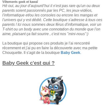
Vêtements geek et kawaï
Hé oui
,
au jour d’aujourd’hui il n'est pas rare qu'un ou deux
parents soient passionnés par les PC, les jeux-vidéos,
l'informatique et/ou les consoles
ou e
ncore les mangas et
l'un
ivers qui
y est déd
ié
.
C
ette boutique s'adresse à tou
s
ces
parents !
I
ci nous sommes deux férus d'informatique, voir un
T-shirt ou un body avec une connotation d
u
monde que l'on
a
ime,
plaisant ça fait sourire , c'est nos
"mini-nous
"
:)
La
boutique qui propose ce
s
produits
je l'ai
rencontré
récemment et j'ai pu en faire la découverte
avec ma petite
Chouquette. Il s'agit de la
bo
utique
Baby Geek
.
Baby Geek c'est qui ?