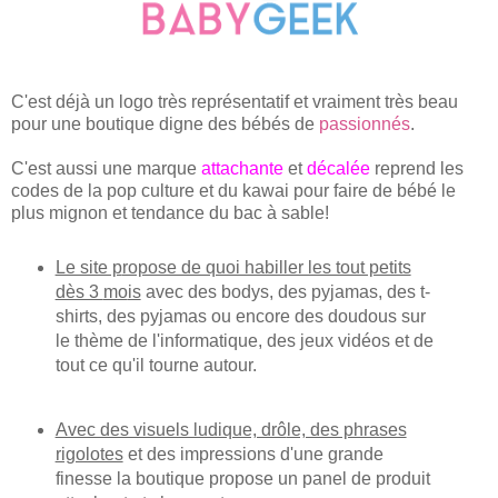
C'est déjà un
logo très représentatif et vraiment très beau
pour une boutique digne des
bébés de
passionnés
.
C'est aussi une marque
attachante
et
décalée
reprend les
codes de la pop culture et du kawai pour faire de bébé le
plus mignon et tendance du bac à sable!
Le site p
ropose de quoi habiller les tout petits
dès 3
mo
is
avec des bodys, des pyjamas, des t-
shirts, des py
jam
as
ou encore des do
ud
ous
sur
le
thème de l'informatique
,
des jeux
v
idéos
et de
tout ce qu'il tourne autour.
Avec des visuels ludique, drô
le, des phrases
rigolotes
et des impress
ions d'une grande
finesse la boutique
propose un panel de produit