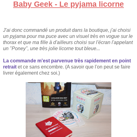
Baby Geek
-
Le p
yjama licorn
e
J'ai donc
commandé
un produit d
ans la bo
utique, j'ai choisi
un pyjama pour ma puce
avec un
v
isuel très en vogue sur le
thorax et que
ma
fille
à d'ailleurs choisi sur l'écran l
'appelant
un "
Poney", une très jo
lie li
corne tout bleue...
La commande
m'est parvenue
très rap
idement
en point
retrait
et
ce sans encombre. (A
savoir que l'on peut se faire
livr
er également chez so
i
.)