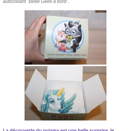
autocollant
"
B
ébé Geek à bord".
La découverte du pyjama est une belle surprise, le