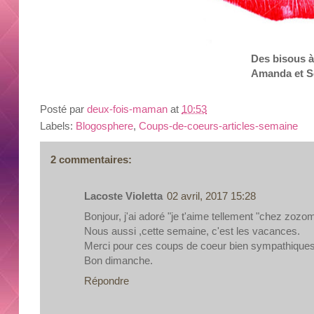
Des
bisous
à
Amand
a
et
S
Posté par
deux-fois-maman
at
10:53
Labels:
Blogosphere
,
Coups-de-coeurs-articles-semaine
2 commentaires:
Lacoste Violetta
02 avril, 2017 15:28
Bonjour, j'ai adoré "je t'aime tellement "chez zoz
Nous aussi ,cette semaine, c'est les vacances.
Merci pour ces coups de coeur bien sympathiques
Bon dimanche.
Répondre