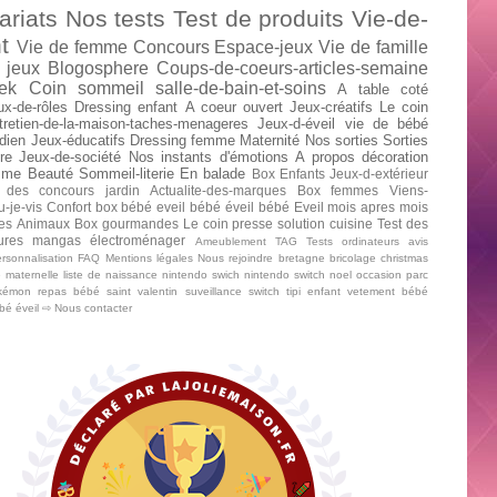
ariats
Nos tests
Test de produits
Vie-de-
t
Vie de femme
Concours
Espace-jeux
Vie de famille
 jeux
Blogosphere
Coups-de-coeurs-articles-semaine
ek
Coin sommeil
salle-de-bain-et-soins
A table
coté
ux-de-rôles
Dressing enfant
A coeur ouvert
Jeux-créatifs
Le coin
tretien-de-la-maison-taches-menageres
Jeux-d-éveil
vie de bébé
dien
Jeux-éducatifs
Dressing femme
Maternité
Nos sorties
Sorties
re
Jeux-de-société
Nos instants d'émotions
A propos
décoration
mme
Beauté
Sommeil-literie
En balade
Box Enfants
Jeux-d-extérieur
 des concours
jardin
Actualite-des-marques
Box femmes
Viens-
u-je-vis
Confort
box bébé
eveil bébé
éveil bébé
Eveil mois apres mois
tes
Animaux
Box gourmandes
Le coin presse
solution cuisine
Test des
tures mangas
électroménager
Ameublement
TAG
Tests ordinateurs
avis
rsonnalisation
FAQ
Mentions légales
Nous rejoindre
bretagne
bricolage
christmas
e maternelle
liste de naissance
nintendo swich
nintendo switch
noel
occasion
parc
kémon
repas bébé
saint valentin
suveillance
switch
tipi enfant
vetement bébé
ébé
éveil
⇨ Nous contacter