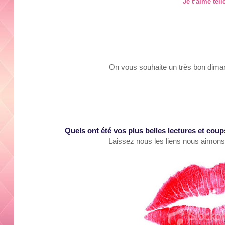
Je t’aime tel
On
vous
souha
it
e
un t
rès bon dima
Q
uels ont été vos
plus
belles lect
ures et cou
Laissez nous les liens nous aimons