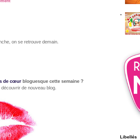
lement
nche
,
on se retrouve demain.
ps de
cœur
bloguesque
cette
semaine ?
 découvrir de nouveau blog
.
Libellés