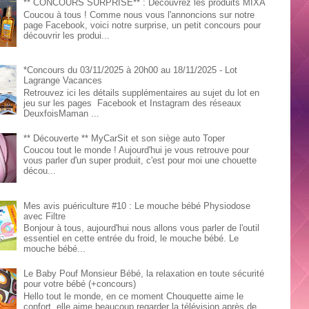
** CONCOURS SURPRISE** : Découvrez les produits MIXA
Coucou à tous ! Comme nous vous l'annoncions sur notre
page Facebook, voici notre surprise, un petit concours pour
découvrir les produi...
*Concours du 03/11/2025 à 20h00 au 18/11/2025 - Lot
Lagrange Vacances
Retrouvez ici les détails supplémentaires au sujet du lot en
jeu sur les pages Facebook et Instagram des réseaux
DeuxfoisMaman ...
** Découverte ** MyCarSit et son siège auto Toper
Coucou tout le monde ! Aujourd'hui je vous retrouve pour
vous parler d'un super produit, c'est pour moi une chouette
décou...
Mes avis puériculture #10 : Le mouche bébé Physiodose
avec Filtre
Bonjour à tous, aujourd'hui nous allons vous parler de l'outil
essentiel en cette entrée du froid, le mouche bébé. Le
mouche bébé...
Le Baby Pouf Monsieur Bébé, la relaxation en toute sécurité
pour votre bébé (+concours)
Hello tout le monde, en ce moment Chouquette aime le
confort, elle aime beaucoup regarder la télévision après de