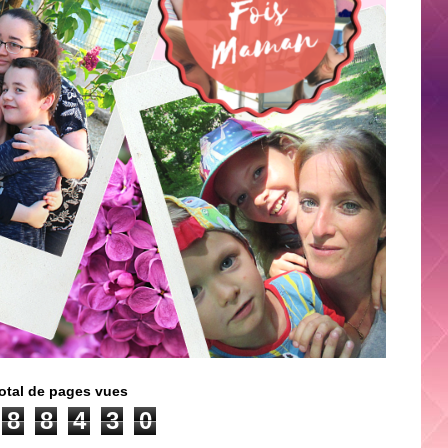
otal de pages vues
8
8
4
3
0