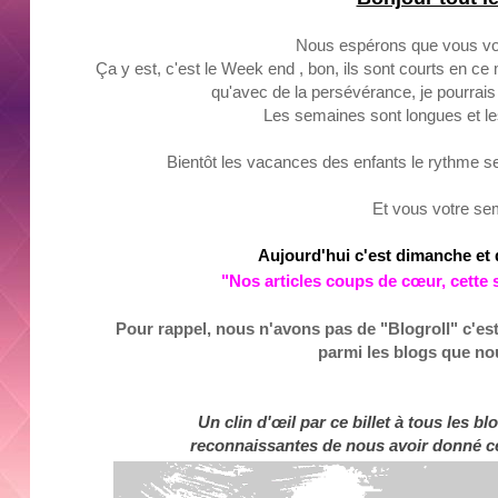
Nous espérons que vous vou
Ça y est, c'est le
Week end
, bon, ils sont courts en c
qu'avec de la persévérance, je pourrais
Les semaines sont longues et l
Bientôt les vacances des enfants le rythme s
Et vous votre se
Aujourd'hui c'est
dimanche
et
"
N
os
articl
es coups de
cœur
, c
e
tte 
Pour rappel, nous n'avons pas de "Blogroll" c'est
parmi les blogs que nou
Un clin d'œil par ce billet à tous les 
reconnaissantes de nous avoir donné ce