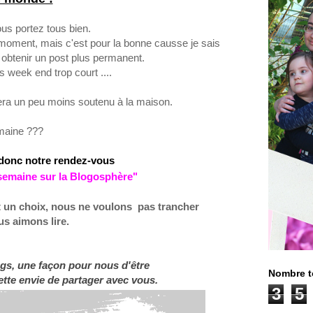
s portez tous bien.
e moment, mais c'est pour
la bonne causse je
sais
 obtenir un post plus permanent.
es
week end
trop court
....
era un peu moins soutenu à la maison.
maine ???
 donc notre rende
z
-
vous
s
emaine sur la
Blogosphère
"
 un choix,
nous ne voulons
pas trancher
s aimons lire.
blogs, une façon pour nous d'être
Nombre t
tte envie de partager avec vous.
3
5