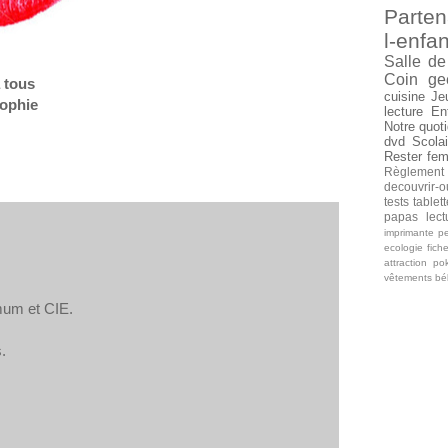
Parten
l-enfan
Salle de
Coin ge
 tous
cuisine
Je
ophi
e
lecture
En
Notre quoti
dvd
Scolai
Rester fe
Règlement
decouvrir-o
tests tablet
papas
lec
imprimante
pe
ecologie
fich
attraction
po
vêtements b
omum et CIE.
.