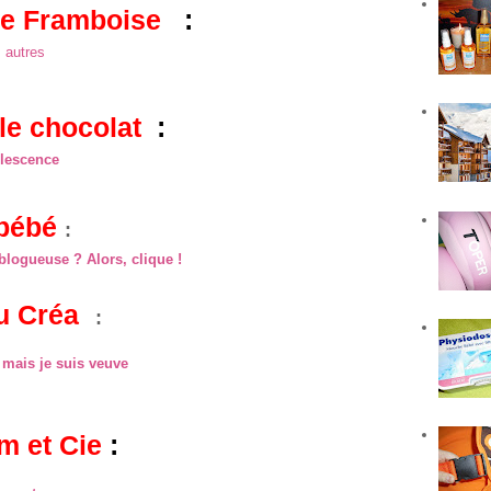
de Framboise
:
s autres
 le chocolat
:
l
e
scence
bébé
:
blogueuse ? Alors, clique !
u Cr
é
a
:
mais je suis veuve
 et Cie
: