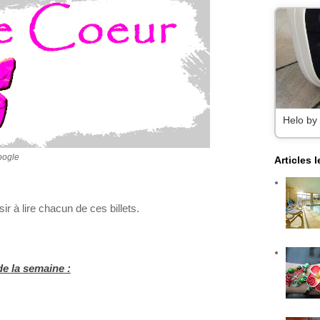
Helo by
oogle
Articles 
r à lire chacun de ces billets.
de la semaine :