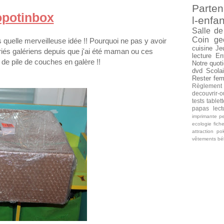
Parten
opotinbox
l-enfan
Salle de
Coin ge
s quelle merveilleuse idée !! Pourquoi ne pas y avoir
cuisine
Je
iés galériens depuis que j'ai été maman ou ces
lecture
En
 de pile de couches en galère !!
Notre quoti
dvd
Scolai
Rester fe
Règlement
decouvrir-o
tests tablet
papas
lec
imprimante
pe
ecologie
fich
attraction
po
vêtements b