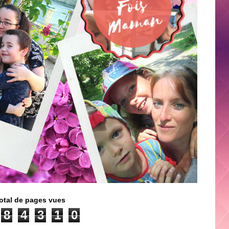
otal de pages vues
8
4
3
1
0