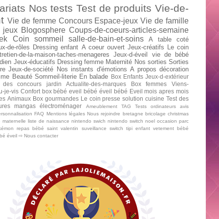
ariats
Nos tests
Test de produits
Vie-de-
t
Vie de femme
Concours
Espace-jeux
Vie de famille
 jeux
Blogosphere
Coups-de-coeurs-articles-semaine
ek
Coin sommeil
salle-de-bain-et-soins
A table
coté
ux-de-rôles
Dressing enfant
A coeur ouvert
Jeux-créatifs
Le coin
tretien-de-la-maison-taches-menageres
Jeux-d-éveil
vie de bébé
dien
Jeux-éducatifs
Dressing femme
Maternité
Nos sorties
Sorties
re
Jeux-de-société
Nos instants d'émotions
A propos
décoration
mme
Beauté
Sommeil-literie
En balade
Box Enfants
Jeux-d-extérieur
 des concours
jardin
Actualite-des-marques
Box femmes
Viens-
u-je-vis
Confort
box bébé
eveil bébé
éveil bébé
Eveil mois apres mois
tes
Animaux
Box gourmandes
Le coin presse
solution cuisine
Test des
tures mangas
électroménager
Ameublement
TAG
Tests ordinateurs
avis
rsonnalisation
FAQ
Mentions légales
Nous rejoindre
bretagne
bricolage
christmas
e maternelle
liste de naissance
nintendo swich
nintendo switch
noel
occasion
parc
kémon
repas bébé
saint valentin
suveillance
switch
tipi enfant
vetement bébé
ébé
éveil
⇨ Nous contacter