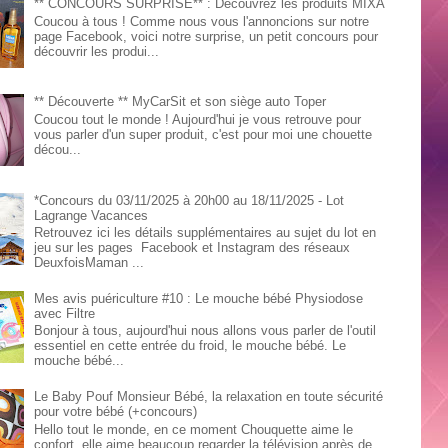
** CONCOURS SURPRISE** : Découvrez les produits MIXA
Coucou à tous ! Comme nous vous l'annoncions sur notre
page Facebook, voici notre surprise, un petit concours pour
découvrir les produi...
** Découverte ** MyCarSit et son siège auto Toper
Coucou tout le monde ! Aujourd'hui je vous retrouve pour
vous parler d'un super produit, c'est pour moi une chouette
décou...
*Concours du 03/11/2025 à 20h00 au 18/11/2025 - Lot
Lagrange Vacances
Retrouvez ici les détails supplémentaires au sujet du lot en
jeu sur les pages Facebook et Instagram des réseaux
DeuxfoisMaman ...
Mes avis puériculture #10 : Le mouche bébé Physiodose
avec Filtre
Bonjour à tous, aujourd'hui nous allons vous parler de l'outil
essentiel en cette entrée du froid, le mouche bébé. Le
mouche bébé...
Le Baby Pouf Monsieur Bébé, la relaxation en toute sécurité
pour votre bébé (+concours)
Hello tout le monde, en ce moment Chouquette aime le
confort, elle aime beaucoup regarder la télévision après de