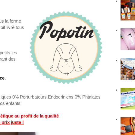
us la forme
it livré tous
etits les
nant des
ce.
iques 0% Perturbateurs Endocriniens 0% Phtalates
os enfants
ique au profit de la qualité
 prix juste !