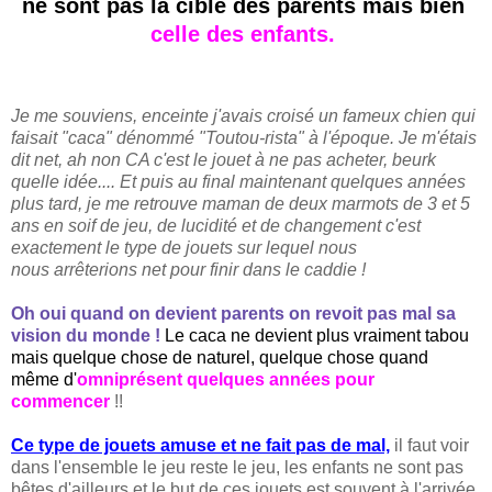
ne sont
pas la cible des parents mais bien
celle des enfants.
Je me souviens, enceinte j'avais croisé un fameux chien qui
faisait "caca" dénommé "Toutou-rista" à l'époque. Je m'étais
dit net, ah non CA c'est le jouet à ne pas acheter,
beurk
quelle idée.... Et puis au final maintenant quelques années
plus tard, je me retrouve maman de deux marmots de 3 et 5
ans en soif de jeu, de lucidité et de changement c'est
exactement le type de jouets sur lequel nous
nous
arrêterions net pour finir dans le caddie !
Oh oui quand on devient parents on revoit pas mal sa
vision du monde !
Le caca ne devient plus vraiment tabou
mais quelque chose de naturel, quelque chose quand
même
d'
omniprésent quelques années pour
commencer
!!
Ce type de jouets amuse et ne fait pas de mal,
il faut voir
dans l'ensemble le jeu reste le jeu, les enfants ne sont pas
bêtes d'ailleurs et
le but de ces jouets est souvent à l'arrivée