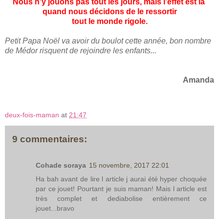
Nous n'y jouons pas tout les jours, mais l'effet est là
quand nous décidons de le
ressortir
tout le monde rigole.
Petit Papa Noël va avoir du boulot cette année, bon nombre
de Médor risquent de rejoindre les enfants...
Amanda
deux-fois-maman
at
21:47
9 commentaires:
Cohade soraya
15 novembre, 2017 22:01
Ha bah avant de lire l article j aurai été hyper choquée
par ce jouet! Pourtant je suis maman! Mais l article est
très complet et dediabolise entièrement ce
jouet...bravo