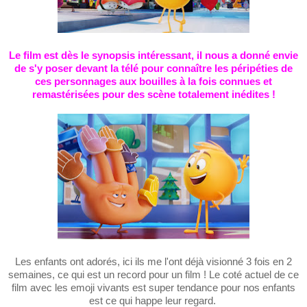
Le film est dès le synopsis intéressant, il nous a donné envie
de s'y poser devant la télé
pour connaître les péripéties de
ces personnages aux bouilles
à la fois
connues et
remastérisées pour des scène totalement inédites !
Les enfants ont adorés, ici ils me l'ont déjà visionné 3 fois en 2
semaines, ce qui est un record pour un film ! Le coté actuel de ce
film avec les emoji vivants est super tendance pour nos enfants
est ce qui happe leur regard.