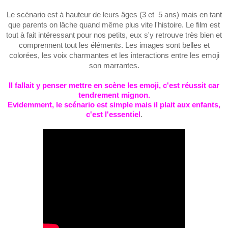
Le scénario est à hauteur de leurs âges (3 et 5 ans) mais en tant
que parents on lâche quand même plus vite l'histoire. Le film est
tout à fait intéressant pour nos petits, eux s'y retrouve très bien et
comprennent tout les éléments. Les images sont belles et
colorées, les voix charmantes et les interactions entre les emoji
son marrantes.
Il fallait y penser mettre en scène les emoji, c'est réussit car
tendrement mignon.
Evidemment, le scénario est simple mais il plait aux enfants,
c'est l'essentiel
.