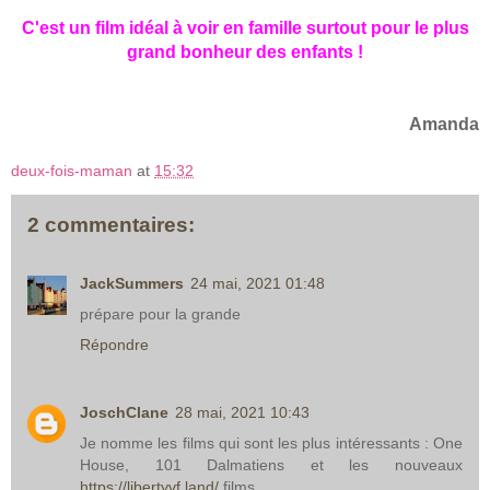
C'est un film idéal à voir en famille surtout pour le plus
grand
bonheur des enfants !
Amanda
deux-fois-maman
at
15:32
2 commentaires:
JackSummers
24 mai, 2021 01:48
prépare pour la grande
Répondre
JoschClane
28 mai, 2021 10:43
Je nomme les films qui sont les plus intéressants : One
House, 101 Dalmatiens et les nouveaux
https://libertyvf.land/
films.