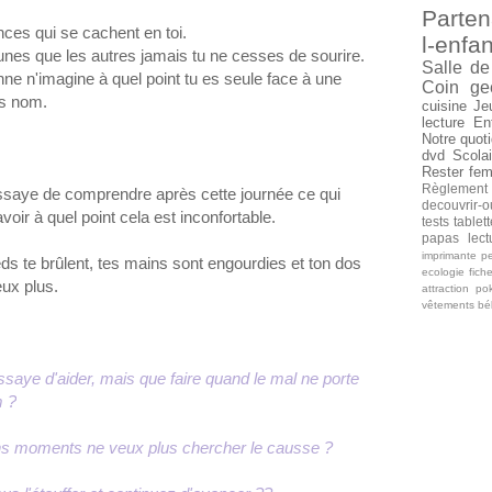
Parten
ances qui se cachent en toi.
l-enfan
unes que les autres jamais tu ne cesses de sourire.
Salle de
nne n'imagine à quel point tu es seule face à une
Coin ge
ns nom.
cuisine
Je
lecture
En
Notre quoti
dvd
Scolai
Rester fe
Règlement
 essaye de comprendre après cette journée ce qui
decouvrir-o
oir à quel point cela est inconfortable.
tests tablet
papas
lec
imprimante
pe
eds te brûlent, tes mains sont engourdies et ton dos
ecologie
fich
eux plus.
attraction
po
vêtements b
ssaye d'aider, mais que faire quand le mal ne porte
 ?
ins moments ne veux plus chercher le causse ?