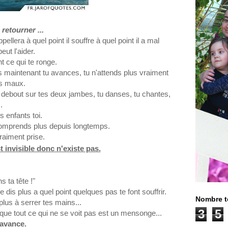
 retourner ...
ppellera à quel
point il
souffre à quel point il a
mal
ut l'aider.
t ce qui te ronge.
 maintenant tu avances, tu n'attends plus vraiment
es maux.
t debout sur tes deux jambes, tu danses, tu chantes,
.
s enfants toi.
comprends plus depuis longtemps.
raiment prise.
st invisible donc n'existe pas.
s ta tête !"
 dis plus a quel point quelques pas te font souffrir.
Nombre t
plus à serrer tes mains...
3
5
 que tout ce qui ne se voit pas est un mensonge...
 avance.