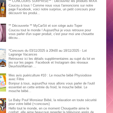
** CONCOURS SURPRISE** : Découvrez les produits MIXA
Coucou à tous ! Comme nous vous l'annoncions sur notre
page Facebook, voici notre surprise, un petit concours pour
découvrir les produi...
** Découverte ** MyCarSit et son siège auto Toper
Coucou tout le monde ! Aujourd'hui je vous retrouve pour
vous parler d'un super produit, c'est pour moi une chouette
décou...
*Concours du 03/11/2025 à 20h00 au 18/11/2025 - Lot
Lagrange Vacances
Retrouvez ici les détails supplémentaires au sujet du lot en
jeu sur les pages Facebook et Instagram des réseaux
DeuxfoisMaman ...
Mes avis puériculture #10 : Le mouche bébé Physiodose
avec Filtre
Bonjour à tous, aujourd'hui nous allons vous parler de l'outil
essentiel en cette entrée du froid, le mouche bébé. Le
mouche bébé...
Le Baby Pouf Monsieur Bébé, la relaxation en toute sécurité
pour votre bébé (+concours)
Hello tout le monde, en ce moment Chouquette aime le
confort, elle aime beaucoup regarder la télévision après de