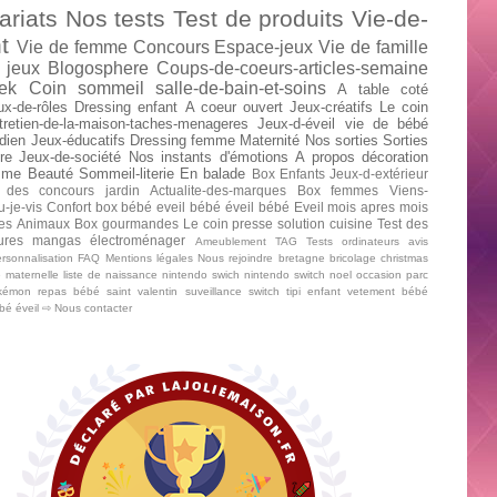
ariats
Nos tests
Test de produits
Vie-de-
t
Vie de femme
Concours
Espace-jeux
Vie de famille
 jeux
Blogosphere
Coups-de-coeurs-articles-semaine
ek
Coin sommeil
salle-de-bain-et-soins
A table
coté
ux-de-rôles
Dressing enfant
A coeur ouvert
Jeux-créatifs
Le coin
tretien-de-la-maison-taches-menageres
Jeux-d-éveil
vie de bébé
dien
Jeux-éducatifs
Dressing femme
Maternité
Nos sorties
Sorties
re
Jeux-de-société
Nos instants d'émotions
A propos
décoration
mme
Beauté
Sommeil-literie
En balade
Box Enfants
Jeux-d-extérieur
 des concours
jardin
Actualite-des-marques
Box femmes
Viens-
u-je-vis
Confort
box bébé
eveil bébé
éveil bébé
Eveil mois apres mois
tes
Animaux
Box gourmandes
Le coin presse
solution cuisine
Test des
tures mangas
électroménager
Ameublement
TAG
Tests ordinateurs
avis
rsonnalisation
FAQ
Mentions légales
Nous rejoindre
bretagne
bricolage
christmas
e maternelle
liste de naissance
nintendo swich
nintendo switch
noel
occasion
parc
kémon
repas bébé
saint valentin
suveillance
switch
tipi enfant
vetement bébé
ébé
éveil
⇨ Nous contacter