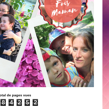
otal de pages vues
8
4
2
5
2