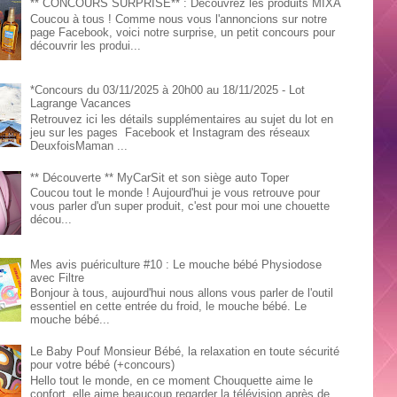
** CONCOURS SURPRISE** : Découvrez les produits MIXA
Coucou à tous ! Comme nous vous l'annoncions sur notre
page Facebook, voici notre surprise, un petit concours pour
découvrir les produi...
*Concours du 03/11/2025 à 20h00 au 18/11/2025 - Lot
Lagrange Vacances
Retrouvez ici les détails supplémentaires au sujet du lot en
jeu sur les pages Facebook et Instagram des réseaux
DeuxfoisMaman ...
** Découverte ** MyCarSit et son siège auto Toper
Coucou tout le monde ! Aujourd'hui je vous retrouve pour
vous parler d'un super produit, c'est pour moi une chouette
décou...
Mes avis puériculture #10 : Le mouche bébé Physiodose
avec Filtre
Bonjour à tous, aujourd'hui nous allons vous parler de l'outil
essentiel en cette entrée du froid, le mouche bébé. Le
mouche bébé...
Le Baby Pouf Monsieur Bébé, la relaxation en toute sécurité
pour votre bébé (+concours)
Hello tout le monde, en ce moment Chouquette aime le
confort, elle aime beaucoup regarder la télévision après de