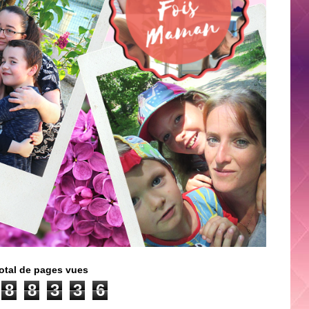
otal de pages vues
8
8
3
3
6