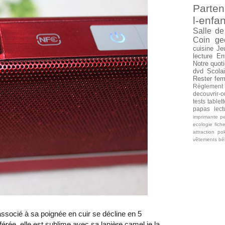
Parten
l-enfan
Salle de
Coin ge
cuisine
Je
lecture
En
Notre quoti
dvd
Scolai
Rester fe
Règlement
decouvrir-o
tests tablet
papas
lec
imprimante
pe
ecologie
fich
attraction
po
vêtements b
associé à sa poignée en cuir se décline en 5
férée, elle est sublime avec sa lanière camel je la