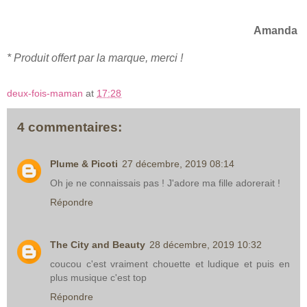
Amanda
* Produit offert par la marque, merci !
deux-fois-maman
at
17:28
4 commentaires:
Plume & Picoti
27 décembre, 2019 08:14
Oh je ne connaissais pas ! J'adore ma fille adorerait !
Répondre
The City and Beauty
28 décembre, 2019 10:32
coucou c'est vraiment chouette et ludique et puis en
plus musique c'est top
Répondre