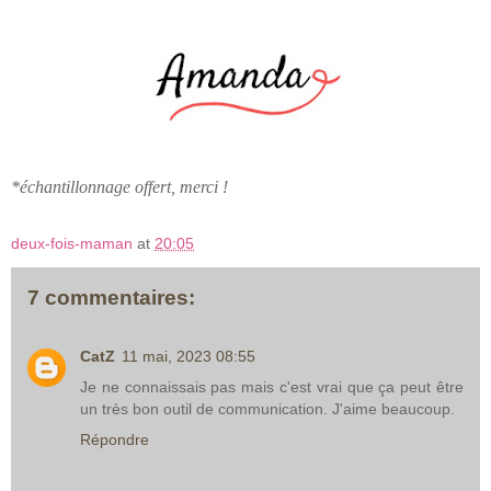
*échantillonnage offert, merci !
deux-fois-maman
at
20:05
7 commentaires:
CatZ
11 mai, 2023 08:55
Je ne connaissais pas mais c'est vrai que ça peut être
un très bon outil de communication. J'aime beaucoup.
Répondre