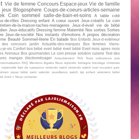
t
Vie de femme
Concours
Espace-jeux
Vie de famille
 jeux
Blogosphere
Coups-de-coeurs-articles-semaine
ek
Coin sommeil
salle-de-bain-et-soins
A table
coté
ux-de-rôles
Dressing enfant
A coeur ouvert
Jeux-créatifs
Le coin
tretien-de-la-maison-taches-menageres
Jeux-d-éveil
vie de bébé
dien
Jeux-éducatifs
Dressing femme
Maternité
Nos sorties
Sorties
re
Jeux-de-société
Nos instants d'émotions
A propos
décoration
mme
Beauté
Sommeil-literie
En balade
Box Enfants
Jeux-d-extérieur
 des concours
jardin
Actualite-des-marques
Box femmes
Viens-
u-je-vis
Confort
box bébé
eveil bébé
éveil bébé
Eveil mois apres mois
tes
Animaux
Box gourmandes
Le coin presse
solution cuisine
Test des
tures mangas
électroménager
Ameublement
TAG
Tests ordinateurs
avis
rsonnalisation
FAQ
Mentions légales
Nous rejoindre
bretagne
bricolage
christmas
e maternelle
liste de naissance
nintendo swich
nintendo switch
noel
occasion
parc
kémon
repas bébé
saint valentin
suveillance
switch
tipi enfant
vetement bébé
ébé
éveil
⇨ Nous contacter