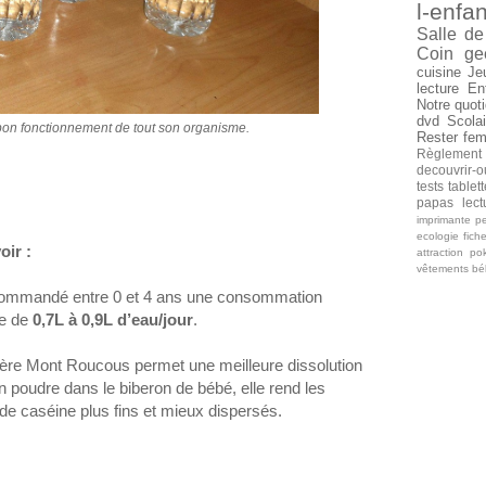
l-enfan
Salle de
Coin ge
cuisine
Je
lecture
En
Notre quoti
dvd
Scolai
bon fonctionnement de tout son organisme.
Rester fe
Règlement
decouvrir-o
tests tablet
papas
lec
imprimante
pe
ecologie
fich
oir :
attraction
po
vêtements b
recommandé entre 0 et 4 ans une consommation
ne de
0,7L à 0,9L d’eau/jour
.
gère Mont Roucous permet une meilleure dissolution
en poudre dans le biberon de bébé, elle rend les
 de caséine plus fins et mieux dispersés.