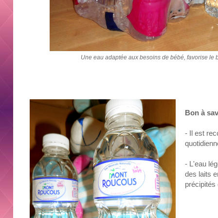
Une eau adaptée aux besoins de bébé, favorise le 
Bon à sav
- Il est 
quotidien
- L'eau lé
des laits 
précipités