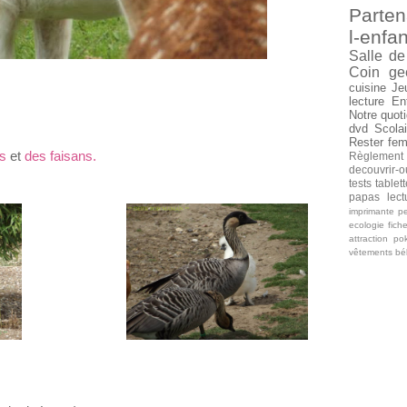
Parten
l-enfan
Salle de
Coin ge
cuisine
Je
lecture
En
Notre quoti
dvd
Scolai
Rester fe
s
et
des faisans.
Règlement
decouvrir-o
tests tablet
papas
lec
imprimante
pe
ecologie
fich
attraction
po
vêtements b