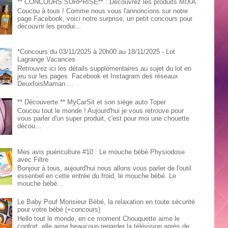
** CONCOURS SURPRISE** : Découvrez les produits MIXA
Coucou à tous ! Comme nous vous l'annoncions sur notre
page Facebook, voici notre surprise, un petit concours pour
découvrir les produi...
*Concours du 03/11/2025 à 20h00 au 18/11/2025 - Lot
Lagrange Vacances
Retrouvez ici les détails supplémentaires au sujet du lot en
jeu sur les pages Facebook et Instagram des réseaux
DeuxfoisMaman ...
** Découverte ** MyCarSit et son siège auto Toper
Coucou tout le monde ! Aujourd'hui je vous retrouve pour
vous parler d'un super produit, c'est pour moi une chouette
décou...
Mes avis puériculture #10 : Le mouche bébé Physiodose
avec Filtre
Bonjour à tous, aujourd'hui nous allons vous parler de l'outil
essentiel en cette entrée du froid, le mouche bébé. Le
mouche bébé...
Le Baby Pouf Monsieur Bébé, la relaxation en toute sécurité
pour votre bébé (+concours)
Hello tout le monde, en ce moment Chouquette aime le
confort, elle aime beaucoup regarder la télévision après de