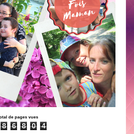
otal de pages vues
8
6
8
0
4