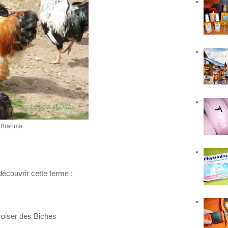
e Brahma
écouvrir cette ferme :
roiser des Biches