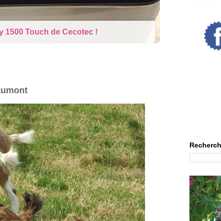
rne : La poupée qui pleure
eaumont
Recherch