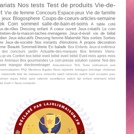
ariats
Nos tests
Test de produits
Vie-de-
t
Vie de femme
Concours
Espace-jeux
Vie de famille
 jeux
Blogosphere
Coups-de-coeurs-articles-semaine
ek
Coin sommeil
salle-de-bain-et-soins
A table
coté
ux-de-rôles
Dressing enfant
A coeur ouvert
Jeux-créatifs
Le coin
tretien-de-la-maison-taches-menageres
Jeux-d-éveil
vie de bébé
dien
Jeux-éducatifs
Dressing femme
Maternité
Nos sorties
Sorties
re
Jeux-de-société
Nos instants d'émotions
A propos
décoration
mme
Beauté
Sommeil-literie
En balade
Box Enfants
Jeux-d-extérieur
 des concours
jardin
Actualite-des-marques
Box femmes
Viens-
u-je-vis
Confort
box bébé
eveil bébé
éveil bébé
Eveil mois apres mois
tes
Animaux
Box gourmandes
Le coin presse
solution cuisine
Test des
tures mangas
électroménager
Ameublement
TAG
Tests ordinateurs
avis
rsonnalisation
FAQ
Mentions légales
Nous rejoindre
bretagne
bricolage
christmas
e maternelle
liste de naissance
nintendo swich
nintendo switch
noel
occasion
parc
kémon
repas bébé
saint valentin
suveillance
switch
tipi enfant
vetement bébé
ébé
éveil
⇨ Nous contacter