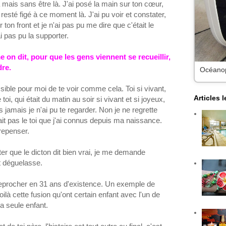
là mais sans être là. J'ai posé la main sur ton cœur,
t resté figé à ce moment là. J'ai pu voir et constater,
on front et je n'ai pas pu me dire que c'était le
ai pas pu la supporter.
n dit, pour que les gens viennent se recueillir,
dre.
Océanopo
ible pour moi de te voir comme cela. Toi si vivant,
Articles 
i, qui était du matin au soir si vivant et si joyeux,
 jamais je n'ai pu te regarder. Non je ne regrette
it pas le toi que j'ai connus depuis ma naissance.
 repenser.
ter que le dicton dit bien vrai, je me demande
t déguelasse.
 reprocher en 31 ans d'existence. Un exemple de
oilà cette fusion qu'ont certain enfant avec l'un de
la seule enfant.