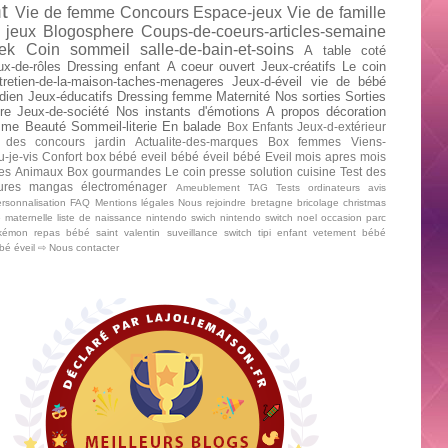
t
Vie de femme
Concours
Espace-jeux
Vie de famille
 jeux
Blogosphere
Coups-de-coeurs-articles-semaine
ek
Coin sommeil
salle-de-bain-et-soins
A table
coté
ux-de-rôles
Dressing enfant
A coeur ouvert
Jeux-créatifs
Le coin
tretien-de-la-maison-taches-menageres
Jeux-d-éveil
vie de bébé
dien
Jeux-éducatifs
Dressing femme
Maternité
Nos sorties
Sorties
re
Jeux-de-société
Nos instants d'émotions
A propos
décoration
mme
Beauté
Sommeil-literie
En balade
Box Enfants
Jeux-d-extérieur
 des concours
jardin
Actualite-des-marques
Box femmes
Viens-
u-je-vis
Confort
box bébé
eveil bébé
éveil bébé
Eveil mois apres mois
tes
Animaux
Box gourmandes
Le coin presse
solution cuisine
Test des
tures mangas
électroménager
Ameublement
TAG
Tests ordinateurs
avis
rsonnalisation
FAQ
Mentions légales
Nous rejoindre
bretagne
bricolage
christmas
e maternelle
liste de naissance
nintendo swich
nintendo switch
noel
occasion
parc
kémon
repas bébé
saint valentin
suveillance
switch
tipi enfant
vetement bébé
ébé
éveil
⇨ Nous contacter