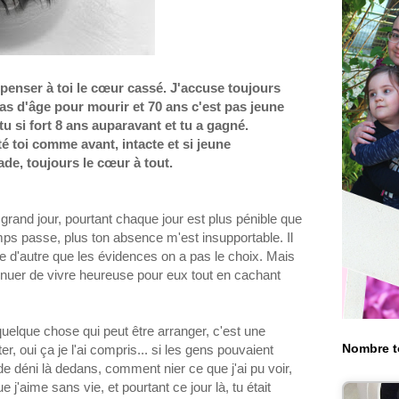
à penser à toi le cœur cassé. J'accuse toujours
pas d'âge pour mourir et 70 ans c'est pas jeune
attu si fort 8 ans auparavant et tu a gagné.
sté toi comme avant, intacte et si jeune
lade, toujours le cœur à tout.
grand jour, pourtant chaque jour est plus pénible que
ps passe, plus ton absence m'est insupportable. Il
 d'autre que les évidences on a pas le choix. Mais
tinuer de vivre heureuse pour eux tout en cachant
uelque chose qui peut être arranger, c'est une
Nombre t
r, oui ça je l'ai compris... si les gens pouvaient
 de déni là dedans, comment nier ce que j'ai pu voir,
 j'aime sans vie, et pourtant ce jour là, tu était