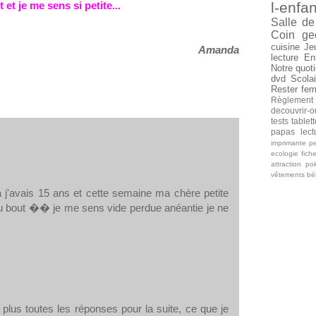
 et je me sens si petite...
l-enfan
Salle de
Coin ge
cuisine
Je
Amanda
lecture
En
Notre quoti
dvd
Scolai
Rester fe
Règlement
decouvrir-o
tests tablet
papas
lec
imprimante
pe
ecologie
fich
attraction
po
vêtements b
a j'avais 15 ans et cette semaine ma chère petite
'au bout �� je me sens vide perdue anéantie je ne
plus toutes les réponses pour la suite, ce que je