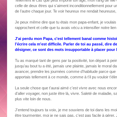
Tellement le cas que peut importe ton âge, mon rang de fille et 
celle de deux êtres qui s'aiment inconditionnellement pour u
de l'autre chaque jour. Te voir heureux me rendait heureuse, et
Je peux même dire que tu étais mon papa-enfant, je voulais
rapprochent et celle que tu avais vécu a intensifier notre li
J'ai perdu mon Papa, c'est tellement banal comme histo
l'écrire cela m'est difficile. Parler de toi au passé, di
désigner, ce sont des mots insupportable à placer pour la
Tu as marqué tant de gens par ta positivité, ton départ à 
jusqu'au bout tu a été, jamais une plainte, jamais le moral 
avancer, prendre les journées comme d'habitude parce que c
apportais tellement à ce monde, comme à t'il pu vouloir t'élim
La seule chose que t'aurai aimé c'est vivre avec nous enco
d'aller voyager, non juste être là, vivre. Saleté de maladie,
plus vite loin de nous.
J'entend toujours ta voix, je me souviens de toi dans les m
être tourmenter, moi je ne sais pas, c'est pas facile à gérer. 