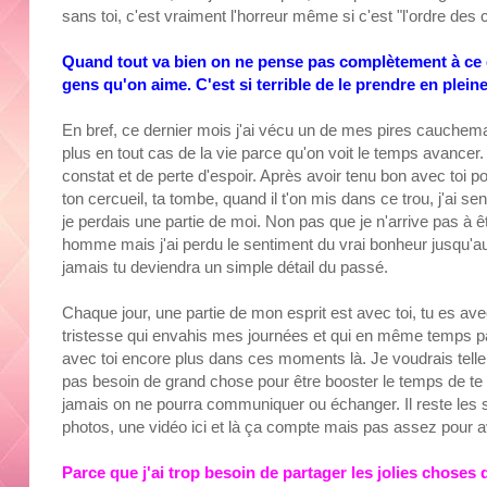
sans toi, c'est vraiment l'horreur même si c'est "l'ordre des
Quand tout va bien on ne pense pas complètement à ce que
gens qu'on aime. C'est si terrible de le prendre en plei
En bref, ce dernier mois j'ai vécu un de mes pires cauchemar
plus en tout cas de la vie parce qu'on voit le temps avancer.
constat et de perte d'espoir. Après avoir tenu bon avec toi po
ton cercueil, ta tombe, quand il t'on mis dans ce trou, j'ai s
je perdais une partie de moi. Non pas que je n'arrive pas à
homme mais j'ai perdu le sentiment du vrai bonheur jusqu'a
jamais tu deviendra un simple détail du passé.
Chaque jour, une partie de mon esprit est avec toi, tu es avec
tristesse qui envahis mes journées et qui en même temps pa
avec toi encore plus dans ces moments là. Je voudrais tellem
pas besoin de grand chose pour être booster le temps de te r
jamais on ne pourra communiquer ou échanger. Il reste les s
photos, une vidéo ici et là ça compte mais pas assez pour avo
Parce que j'ai trop besoin de partager les jolies choses de