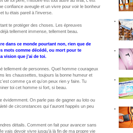
de toi père, l'histoire est tout autre au final, c'est
ne confiance aveugle et un vivre pour voir le bonheur
 tu étais pareil à l'inverse.
 tant te protéger des choses. Les épreuves
en déjà tellement immense, tellement beau.
ire dans ce monde pourtant non, rien que de
re des mots comme décédé, ou mort pour te
 vision que j'ai de toi.
peiné tellement de personnes. Quel homme courageux
dans les chaussettes, toujours la bonne humeur et
'est comme ça et qu'on peux rien y faire. Tu
iner toi cet homme si fort, si beau.
re évidemment. On parle pas de gagner au loto ou
 saleté de circonstances qui t'auront happés un peu
oindres détails. Comment on fait pour avancer sans
Je vais devoir vivre jusqu’à là fin de ma propre vie