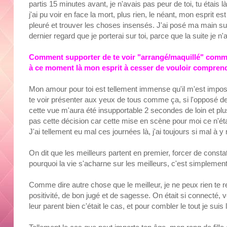
partis 15 minutes avant, je n'avais pas peur de toi, tu étais 
j'ai pu voir en face la mort, plus rien, le néant, mon esprit es
pleuré et trouver les choses insensés. J'ai posé ma main sur t
dernier regard que je porterai sur toi, parce que la suite je n'
Comment supporter de te voir "arrangé/maquillé" comme o
à ce moment là mon esprit à cesser de vouloir compren
Mon amour pour toi est tellement immense qu'il m'est imposs
te voir présenter aux yeux de tous comme ça, si l'opposé de to
cette vue m'aura été insupportable 2 secondes de loin et plus
pas cette décision car cette mise en scène pour moi ce n'éta
J'ai tellement eu mal ces journées là, j'ai toujours si mal à y
On dit que les meilleurs partent en premier, forcer de consta
pourquoi la vie s'acharne sur les meilleurs, c'est simplemen
Comme dire autre chose que le meilleur, je ne peux rien te
positivité, de bon jugé et de sagesse. On était si connecté, v
leur parent bien c'était le cas, et pour combler le tout je suis 