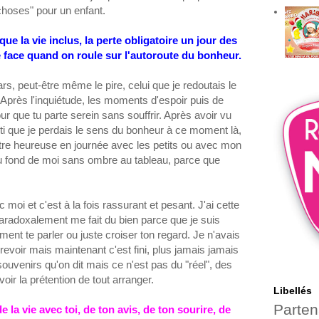
 choses" pour un enfant.
 la vie inclus, la perte obligatoire un jour des
ne face quand on roule sur l'autoroute du bonheur.
s, peut-être même le pire, celui que je redoutais le
 Après l'inquiétude, les moments d'espoir puis de
ur que tu parte serein sans souffrir. Après avoir vu
enti que je perdais le sens du bonheur à ce moment là,
 être heureuse en journée avec les petits ou avec mon
u fond de moi sans ombre au tableau, parce que
 moi et c'est à la fois rassurant et pesant. J'ai cette
radoxalement me fait du bien parce que je suis
ent te parler ou juste croiser ton regard. Je n'avais
evoir mais maintenant c'est fini, plus jamais jamais
ouvenirs qu'on dit mais ce n'est pas du "réel", des
ir la prétention de tout arranger.
Libellés
Parten
 la vie avec toi, de ton avis, de ton sourire, de