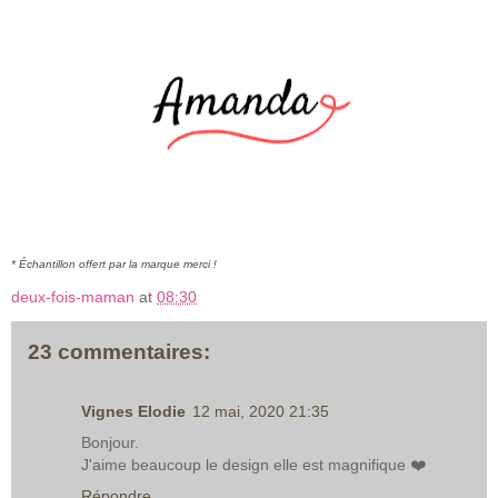
* Échantillon offert par la marque merci !
deux-fois-maman
at
08:30
23 commentaires:
Vignes Elodie
12 mai, 2020 21:35
Bonjour.
J'aime beaucoup le design elle est magnifique ❤️
Répondre